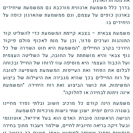
את מטרות הארגון.
בדרך כלל משמעת ארגונית מורכבת גם ממשמעת שיחידים
בארגון כופים על עצמם, וגם ממשמעת שהארגון כופה על
היחידים בו.
משמעת צבאית
– בצבא קיימת המשמעת כדי להשליט קוד
התנהגות וערכים סדור, וכן על מנת לאכוף סולם פיקוד
היררכי בקרב החיילים. "המשמעת היא חוט השדרה של כל
גוף צבאי והיא מושתתת על החובה, על השליטה העצמית
ועל הכבוד העצמי. היא מוסיפה עוז לרוחו של החייל ובכוחה
לבלום את הפחד ואת העייפות. המשמעת משפיעה לטובה
על רוח החיילים בכך שהיא מגבירה את היעילות של ביצוע
המשימות, את כושר הביצוע ואת רוח היחידה.
"המשמעת
אינה ניתנת לבחירה או לחלוקה"
.
משמעת הינה קודם כל מרכיב חשוב ובלתי נפרד מחיינו
בשגרה היום יומית. ישנן שתי גישות מרכזיות למשמעת:
הגישה הראשונה סוברת:
האדם הוא בעל אידיאל, אוטונומי
ובעל זיקה בריאה וחיובית לחיים, שילמד ויעבוד מתוך בחירה