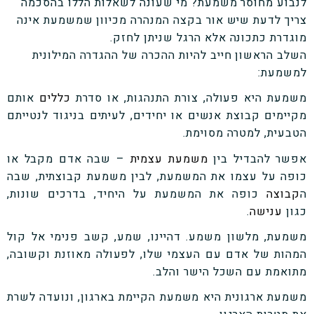
לנבוע מחוסר משמעת? מי שעונה לשאלות הללו בהסכמה
צריך לדעת שיש אור בקצה המנהרה מכיוון שמשמעת אינה
מוגדרת כתכונה אלא הרגל שניתן לחזק.
השלב הראשון חייב להיות ההכרה של ההגדרה המילונית
למשמעת:
משמעת
היא פעולה, צורת התנהגות, או סדרת
כללים
אותם
מקיימים קבוצת אנשים או יחידים, לעיתים בניגוד לנטייתם
הטבעית, למטרה מסוימת.
אפשר להבדיל בין
משמעת עצמית
– שבה אדם מקבל או
כופה על עצמו את המשמעת, לבין
משמעת קבוצתית
, שבה
ה
קבוצה
כופה את המשמעת על היחיד, בדרכים שונות,
כגון
ענישה
.
משמעת, מלשון משמע
. דהיינו, שמע, קשב פנימי אל קול
המהות של אדם עם העצמי שלו, לפעולה מאוזנת וקשובה,
מתואמת עם השכל הישר והלב.
משמעת ארגונית
היא משמעת הקיימת בארגון, ונועדה לשרת