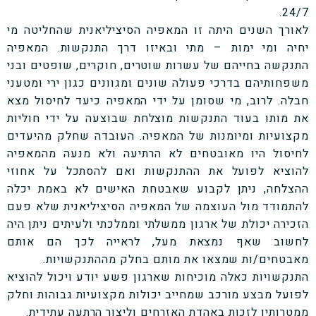
24/7.
לאורך השנים היתה זו המאפיה הסיציליאנית שהחליטה מי
יחיה ומי ימות – מתי ובאיזו דרך התנקשות. המאפיה
התנקשה בחייהם של עשרות שוטרים, חוקרים, שופטים ובני
משפחותיהם בדרכי פעולה שונים ומגוונים כגון ירי ומטעני
חבלה. לרוב, מי שסומן על ידי המאפיה כיעד לחיסול מצא
את מותו בעוד התנקשות מוצלחת שבוצעה על ידי חוליות
מקצועיות ומיומנות של המאפיה. העובדה שחלק מהיעדים
לחיסול היו מאובטחים לא הרתיעה ולא מנעה מהמאפיה
להוציא לפועל את ההתנקשות ואם להסתכל על אחוזי
ההצלחה, ניתן לקבוע שאבטחת האישים לא באמת יכלה
להתמודד מול העוצמה של המאפיה הסיציליאנית שלא פעם
הזכירה יכולת של ארגון ממשלתי וממלכתי ולעיתים ניתן היה
לחשוב שאף נמצאת מעל, לראייה לכך הם אותם
מאבטחים/ות שמצאו את מותם בחלק מההתנקשויות.
התנקשויות כאלה מוכיחות שארגון פשע יודע ויכול להוציא
לפועל מבצע מורכב שמחייב יכולות מקצועיות גבוהות וחלק
ממטרותיו לזכות באהדת האזרחים וליצור הרתעה עתידית.