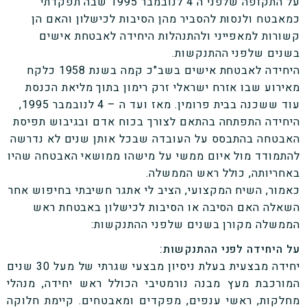
על התקופה שלפני ה 4 לנובמבר 1995 שבה תפקדתי
כמאבטח ולנסות להסביר מהן הסיבות לכישלון והאם הן
קשורות למאפייני ולהתנהלות היחידה לאבטחת אישים
בשנים שלפני ההתנקשות.
היחידה לאבטחת אישים בשב"כ קמה בשנת 1958 כלקח
מאירוע שבו אזרח ישראלי זרק רימון בתוך מליאת הכנסת
עוד ששכנה בבית פרומין. מאז ועד ה – 4 לנובמבר 1995,
היחידה התפתחה בהתאם לצורך בכוח אדם ובגיבוש תפיסת
האבטחה בהתבסס על העובדה שבכל אותן שנים לא נדרשה
להתמודד מול איום ממשי על מישהו ממושאי האבטחה שהיו
באחריותה, כולל ראש הממשלה.
כאמור, השיח המקצועי, הציב לי אתגר חשיבתי בחיפוש אחר
השאלה האם הסיבה או הסיבות לכישלון באבטחת ראש
הממשלה מקורן בשנים שלפני ההתנקשות:
על היחידה לפני ההתנקשות:
יחידה מבצעית בעלת ניסיון מבצעי שגרתי של מעל 30 שנים
המורכבת מעץ מבנה נורמטיבי הכולל ראש יחידה, מנהלי
מחלקות, ראשי ענפים, מפקדים ומאבטחים. קיימת חלוקה