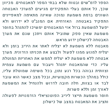
הספר לרמ"שים ובטוח שלא בבתי הספר למאבטחים. מכיוון
שכך, כל אותם בעלי התפקידים מגיעים למערכי האבטחה
השונים ברמת משמעת נמוכה שאינה מתאימה למאפיינים
התפקיד באבטחה האזרחית. אם המנב"ט לא ידרוש ולא
יפעל למשמעת ברזל אזי המאבטחים ימשיכו להתנהל בחוסר
משמעת שאין ספק שתוביל אותם ויתכן שגם את מערך
האבטחה לכישלון ידוע מראש.
מאבטח ללא משמעת לא יצליח לאתר את היריב בזמן ולא
יצליח למנוע ממנו לפעול ולבצע את תכניתו הזדונית. מערך
אבטחה ללא משמעת לא יצליח לממש את האחריות המוטלת
עליו. כדי שהמאבטח יתנהל ויעבוד עם משמעת עצמית
וצוותית גבוהה בכל רגע נתון, בכל משימה שמוטלת עליו,
כולל במהלך הכשרות מקצועיות, ובכל מצב כאשר הוא עובד
לבד או בצוות, חלה חובה לדרוש ולהנחיל את המשמעת
לאורך זמן וללא פשרות.
חוסר משמעת תייצר ליריב הפוטנציאלי הזדמנויות לפעולה
ותציב את המאבטח במצב של כישלון.