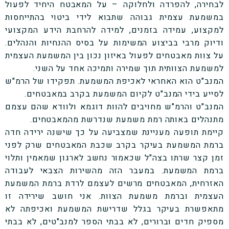
לבחירה, להפרדה ולחלוקה – על המאבטח היחיד לפעול
במשמעת עצמית גבוהה שתבוא לידי ביטוי בהתייחסות
למקצוע, עמידה בזמנים, למידה להרחבת הידע המקצועי
ודיוק מרבי בביצוע המשימות על בסיס ההנחיות והנהלים.
על צוות מאבטחים לפעול באיזון נכון בין המשמעת העצמית
למשמעת הצוותית תוך שמירה ותמיכה אחד על השני.
המנב"ט הוא האחראי לאכיפת המשמעת. תפקידו של הרמ"ש
לסייע בידי המנב"ט לקיום המשמעת בקרב במאבטחים.
המנב"ט והרמ"ש מחויבים להוות דוגמא ולוודא שהם עצמם
מתנהלים באותה רמת משמעת שנדרשת מהמאבטחים.
קיימת תופעה מעניינת שמצביעה על כך שישנה ירידה חדה
ברמת המשמעת בעיקר בקרב שכבת המאבטחים שרק לפני
זמן קצר שרתו בצה"ל שכאמור נחשב לארגון שמאמין ותלוי
ברמת המשמעת. במעבר הזה מהשירות הצבאי לעבודה
האזרחית, המאבטחים מרשים לעצמם לרדת ברמת המשמעת
העצמית וברמת משמעת הצוות. אני חושב שירידה זו
מתאפשרת בעיקר בגלל שדרישת המשמעת ואכיפתה לא
מספיק חדים וברורים, לא בבתי הספר למנב"טים, לא בבתי