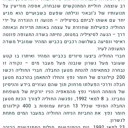
רב עוצמה. חוליית המתנקשים שנבחרה, אספה מודיעין על
תנועותיו של ג'ובאני וגילתה שפעם בשבועיים הוא מגיע
יחד עם אשתו לביתם בסיציליה – תנועה זו הוגדרה על ידי
החוליה כפעילות שחוזרת על עצמה באותה תדירות ובאותה
דרך – הגעה לסיציליה במטוס, נחיתה בשדה התעופה פונטה
ראיסי ונסיעה בשלושה רכבים בכביש המהיר שמוביל משדה
התעופה לעיר.
חברי החוליה ביצעו סיורים בכביש המהיר ואיתרו בו קטע
שעובר מעל גשרון שנבנה מעל מעבר מים – נקודה זו
נבחרה כמתאימה להנחת מטען החבלה. חברי החוליה רכשו
200 קילוגרם של חומר נפץ והחלו להתאמן בהרכבת מטען
חבלה ודרכי הפעלתו מרחוק תוך שהם נעזרים בידע והניסיון
של מומחה חומרי נפץ מהמאפיה הניו יורקית של משפחת
גמבינו. ב 8 למאי 1992, נפגשה החוליה לצורך הכנת מטען
החבלה הסופי שכלל 13 חביות עמוסות ב 400 קילוגרם
חומר נפץ. את החביות הניחה החוליה במעבר המים מתחת
לגשרון.
23 למאי 1992, יום ההתנקשות, חולית המתנקשים הכירה