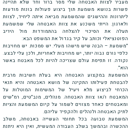
מעביר לצוות האבטחה שלי מסר ברור וחד שלא תהיינה
פשרות בנושא משמעת תוך ביצוע פעולות בונות מודעות
ליתרונות וההישגים שהמשמעת מביאה איתה ליחיד, לצוות
ולארגון. הייתי משכנע את צוות האבטחה שלי שמשמעת
תעלה את הסיכוי להצלחה בהתמודדות מול היריב
הפוטנציאלי וכותב על קיר בגדול את המשפט הבא:
"משמעת – הבנה שיש מישהו מעלי. יש סמכות. יש מחויבות
כלפי גורם גבוה יותר, יש מחויבות לאחריות, ולכן עלי לבצע.
נקודה. זו תפיסת עולם שצריכה להיות לכל מאבטח באשר
הוא"
.
המשמעת במקצוע האבטחה היא בעלת חשיבות מרבית
להבטחת פעילותו התקינה של מושא האבטחה והיא תנאי
הכרחי לביצוע מלא ויעיל של המשימות המוטלות על
המאבטח ו/או צוות האבטחה. מנהלים, מנב"טים, רמ"שים
ומאבטחים כאחד מצווים לשמור על קיום המשמעת והציות
לתיק האבטחה ולנהלים ולהקפיד עליהם.
המשמעת טבועה בכל תחומי העשייה באבטחה, משלב
ההכשרה ובהמשך בשלב העבודה המעשית, ואין היא ניתנת