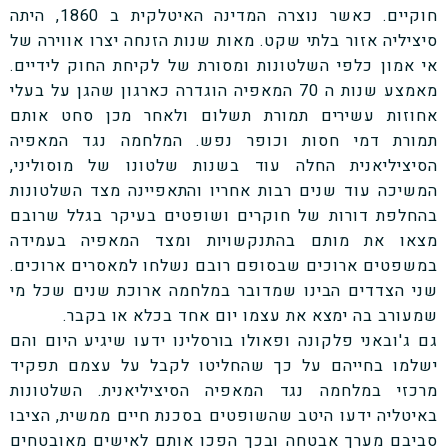
חוקיים. כאשר נוצרה המדינה האיטלקית ב 1860, היתה
סיציליה אזור בלתי שקט. מאות שנות הזנחה יצרו אווירה של
אי אמון כלפי השלטונות ומסורת של לקיחת החוק לידיים.
מאמצע שנות ה 70 המאפיה הוגדרה כארגון שהגן על בעלי
אחוזות עשירים תמורת תשלום ולאחר מכן סחט אותם
תמורת דמי חסות וכופר נפש. המלחמה נגד המאפיה
הסיציליאנית החלה עוד בשנות שלטונו של מוסוליני,
המשיכה עוד שנים רבות אחריו והתאפיינה מצד השלטונות
בהחלפת דורות של חוקרים ושופטים בעיקר בגלל שרובם
מצאו את מותם בהתנקשויות ומצד המאפיה בעמידה
במשפטים ארוכים שבסופם רובם נשלחו למאסרים ארוכים.
שני הצדדים הבינו שמדובר במלחמה ארוכת שנים שכל מי
שמעורב בה ימצא את עצמו יום אחד בכלא או בקבר.
גם ג'ובאני פלקונה ופאולו בורסלינו ידעו שיגיע היום והם
ישלמו בחייהם על כך שהחליטו לקבל על עצמם תפקיד
מרכזי במלחמה נגד המאפיה הסיציליאנית. השלטונות
באיטליה ידעו היטב שהשופטים בסכנת חיים ממשית, הציבו
סביבם מערך אבטחה ובכך הפכו אותם לאישים מאובטחים