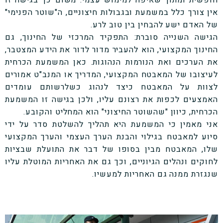
חופשית ומתוך שאיפה למימוש עצמי. משום כך בגישה זו
אין צורך כלל במשמעת ובגבולות חיצוניים, ה
"שוטר הפנימי"
של האדם ישע להבחין בין טוב לרע.
הגישה השנייה סוברת:
התפקיד המרכזי של החינוך, גם
החינוך המקצועי, הוא להעביר מדור לדור את הידע המצטבר,
את הערכים ואת הנורמות הנהוגות. כאן המשמעת הכרחית
לעיצובו של המאבטח המקצועי, המדריך או המנב"ט אמורים
לצוות על המאבטח כיצד לנהוג כשלרשותם עומדים
האמצעים לכפות את רצונם עליו, ולכן בגישה זו המשמעת
הכרחית, כיוון "
שהשוטר החיצוני
" הוא המחליט והקובע.
אני מאמין כי המשמעת היא תהליך להשלטת סדר על ידי
סיוע למאבטח בגילוי והבנת הערך העצמי והערך המקצועי
שלו, המאבטח מבין בסופו של דבר את התועלת שבציות
לחוקים ונהלים הגיוניים, וכך גם את האחריות המוטלת עליו
שנגזרת ממנה גם האחריות למעשיו.