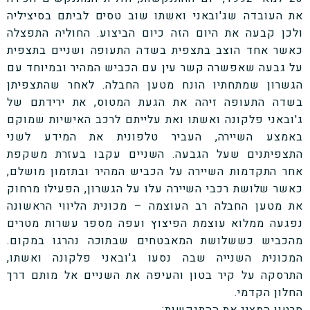
את העובדה שג'ובאני ואשתו שוב טסים לביתם בסיציליה
ולכן קבעה את היום הזה כיום הביצוע. החוליה התפצלה
כאשר אחד הוצב בתצפית בשדה התעופה ושניים בתצפית
על גבעה שאפשרה קשר עין עם הכביש המהיר ובמיוחד עם
הגשרון שמתחתיו הונח מטען החבלה. לאחר שהתצפיתן
בשדה התעופה זיהה את הגעת המטוס, את ירידתם של
ג'ובאני פלקונה ואשתו ואת עלייתם לרכב האישיות שמוקם
באמצע השיירה, העביר טלפונית את המידע לשני
התצפיתנים שעל הגבעה. השניים עקבו בעזרת משקפת
אחר התקדמות השיירה על הכביש המהיר ובתזמון מושלם,
כאשר שלושת רכבי השיירה עלו על הגשרון, הפעילו מרחוק
את מטען החבלה רב העוצמה – מכונית הליווי הראשונה
נפגעה ממלוא עוצמת הפיצוץ ועפה מספר עשרות מטרים
מהכביש כששלושת המאבטחים שבתוכה נהרגו במקום.
המכונית השנייה שבה נסעו ג'ובאני פלקונה ואשתו,
התרסקה על קיר בטון והעיפה את השניים אל מותם דרך
החלון הקדמי.
סרטון המציג את ההתנקשות: