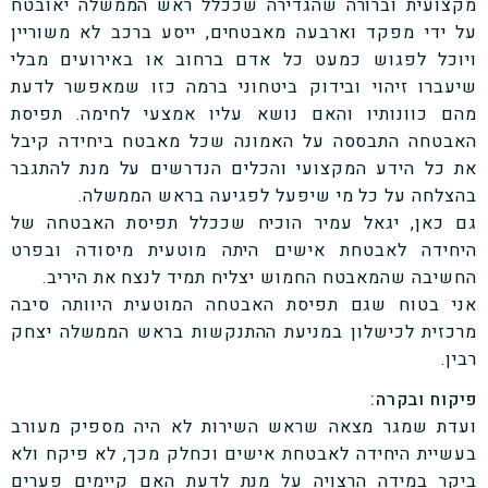
מקצועית וברורה שהגדירה שככלל ראש הממשלה יאובטח
על ידי מפקד וארבעה מאבטחים, ייסע ברכב לא משוריין
ויוכל לפגוש כמעט כל אדם ברחוב או באירועים מבלי
שיעברו זיהוי ובידוק ביטחוני ברמה כזו שמאפשר לדעת
מהם כוונותיו והאם נושא עליו אמצעי לחימה. תפיסת
האבטחה התבססה על האמונה שכל מאבטח ביחידה קיבל
את כל הידע המקצועי והכלים הנדרשים על מנת להתגבר
בהצלחה על כל מי שיפעל לפגיעה בראש הממשלה.
גם כאן, יגאל עמיר הוכיח שככלל תפיסת האבטחה של
היחידה לאבטחת אישים היתה מוטעית מיסודה ובפרט
החשיבה שהמאבטח החמוש יצליח תמיד לנצח את היריב.
אני בטוח שגם תפיסת האבטחה המוטעית היוותה סיבה
מרכזית לכישלון במניעת ההתנקשות בראש הממשלה יצחק
רבין.
פיקוח ובקרה:
ועדת שמגר מצאה שראש השירות לא היה מספיק מעורב
בעשיית היחידה לאבטחת אישים וכחלק מכך, לא פיקח ולא
ביקר במידה הרצויה על מנת לדעת האם קיימים פערים