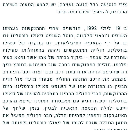
צירי הנסיעה בכל הגעה ועזיבה, יש לבצע הטעיה בשיירת
הרכבים, להפעיל שיירת דמה ועוד.
ב 19 ליולי 1992, חודשיים אחרי ההתנקשות בעמיתו
השופט ג'ובאני פלקונה, חוסל השופט פאולו בורסלינו גם
כן על ידי המאפיה הסיציליאנית. גם במקרה של פאולו
בורסלינו, חוליית המתנקשים זיהתה בהתנהלותו פעילות
שחוזרת על עצמה – ביקור בביתה של אמו אשר נמצא בעיר
פלרמו. חוליית המתנקשים בחרה שוב בשימוש בחומץ נפץ
רק שהפעם הניחה אותו בתוך רכב ובכך יצרה רכב תופת רב
עוצמה. את הרכב החנתה החוליה מבעוד מועד מול חזית
הבניין בו התגוררה אמו של השופט פאולו בורסלינו. ביום
ההתנקשות, חברי החוליה המתינו בתצפית להגעתו של פאולו
בורסלינו וכשזה הגיע עם מאבטחיו, המתינו שייצא מהרכב
וייגש לדלת הכניסה הראשית לבניין. בזמן שלחץ על
האינטרקום והמתין לפתיחת הדלת, חבר החוליה הפעיל את
מטען החבלה שגרם למותו של פאולו בורסלינו ולמותם של
חמשת מאבטחיו.