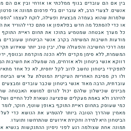
בין אם הם עובדים בגוף ממלכתי או אזרחי ובין אם הם מא
אנשים. לצערי הרב, לא עובר יום בלי פרסום תמונה או סרטון
שלמרות שהוא בעמדה מבצעית ופעילה, לוקח לעצמו "הפסק
או כדי להסתכל מה חדש בפלאפון או סתם כדי להוריד את 
כל מערך אבטחה שמטמיע בתוכו את תחום ראיית התוקף 
מודעות חשיבות המשימה בקרב אנשי הביטחון שעובדים בו.
ומה דרכי החשיבה והפעולה שלו, יבין טוב יותר שאירוע תקי
המשמרת, ללא סימן מקדים וללא הכנה מוקדמת ובנוסף, ידע 
דווקא אנשי ביטחון ולא אזרחים, מה שמעלה את חשיבות המוש
לתפקידי ביטחון נחשב לרוב לקל יחסית, לא כל אחד מתאי
ולו רק מסיבת האחריות העיקרית המוטלת על איש הביטחו
עובדתית, הרבה מאוד אנשי ביטחון שכבר עובדים ומבצעים
מבינים שכישלון שלהם יכול לגרום למושא האבטחה שתח
להיהרג ולא באמת מעקלים שפציעה נשארת לכל החיים ושלא 
כמי שעוסק בתחום ראיית התוקף באופן שוטף, חוקר, לומד ומ
מאמין שהדרך הטובה ביותר להטמיע את הנושא כדי לעלו
הביטחון היא למידה וחקירת אירועים שהתרחשו ותועדו.