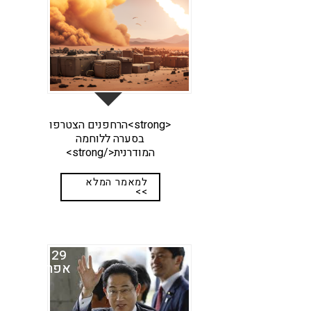
<strong>הרחפנים הצטרפו
בסערה ללוחמה
המודרנית</strong>
למאמר המלא
>>
29
אפר