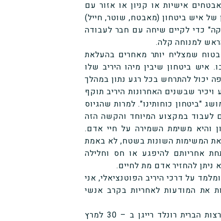
בטחים אישיות או קניון או אזור עם
 של איש ביטחון (מאבטח, שוטר, חייל)
ה" כדי לקיים שיחה עם חבר לעבודה
הראש למנוחה קלה.
בטוח שמצליח יותר מאחרים בהעלאת
 איש ביטחון שיבין מיהו היריב שלו
פה יכול להתרחש בכל רגע נתון במהלך
ויכיר שבשנים האחרונות היריב תוקף
ג "ביטחון כוחותינו". למרות שהגיוס
ם לעבוד במקצוע המיוחד והקשה הזה
ן והיא משימת השמירה על חיי אדם.
 את המשימות השונות בשטח, לא באמת
ת אחריותם להיפגע או חס וחלילה
ניתן להחזיר אדם מת לחיים.
למד על דרכי היריב הפוטנציאלי, אני
ת את המודעות לאחריות בקרב אנשי
תמונה אחת שצולמה רגע לפני ניסיון ההתנקשות בנשיא ארצות הברית רונלד רייגן ב – 30 למרץ