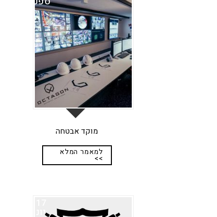
ספט
מוקד אבטחה
למאמר המלא
>>
17
יונ