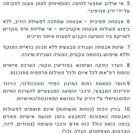
5. אי שילוב אמצעי לחימה המתאימים למתן מענה לתקיפה
על ידי יריב אגרסיבי.
6. אבטחה פסיבית – אבטחה שמחכה לפעולת היריב, ללא
ביצוע פעולות אבטחה אקטיביות – אי שליחת סיור מקדים
לסריקת ציר הנסיעה הקבוע למטרת איתור חריגים.
7. שיטת אבטחה ועבודה מבצעית ללא תכנון בראיית התוקף
וללא שימוש בהונאה טקטית, הטעיה ושבירת שיגרה.
8. העדר הפקה ושימוש במודיעין טקטי, הערכת איומים
וניתוח דפ"אות לכל איום ולכל פעילות מדפסית מתוכננת.
9.חוסר התאמת רמות המיגון הפיזי והטכנולוגי, הזיווד
והדיגום המבצעי, ורכבי ההסעה המבצעיים להערכת האיום
הפוטנציאלי ע״י היריב על המושא המאובטח/האישיות.
10. בניין הכוח (כוחות ומשימות) אינם תואמים לפעולות
האבטחה האמורות להתבצע בזמן תנועת אישיות מאוים
ברמה כזאת כולל כוח אדם ורכבי משימה (צמודים, ליווי,
הקדמות, תצפיתנים, חבלה, וכו׳).