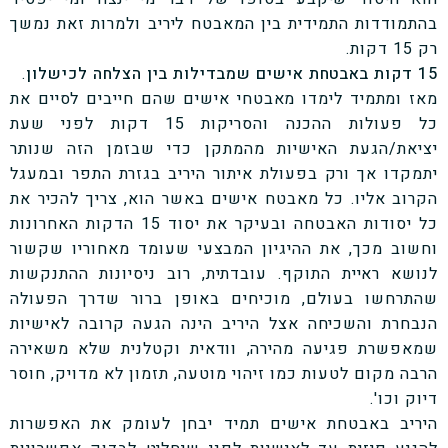
בהתמודדות התמידית בין המאבטח ליריב ולמרות זאת נמשך
רק 15 דקות.
15 דקות באבטחת אישים שמבדילות בין הצלחה לכישלון
.
מאז ומתמיד לימדו מאבטחי אישים שהם חייבים לסיים את
כל פעולות ההכנה והסריקות 15 דקות לפני שעת
יציאת/הגעת האישיות מהמתקן כדי שבזמן הזה שנותר
יתמקדו אך ורק בפעולת איתור היריב בגזרת התפר ובמעגל
הקרוב אליו. כל מאבטח אישים באשר הוא, צריך להכיר את
כל יסודות האבטחה ובעיקר את יסוד 15 הדקות האחרונות
וחשוב מכך, את ההיגיון המבצעי שעומד מאחוריו שקשור
לנושא ראיית התוקף. עובדתית, רוב ניסיונות ההתנקשות
שהתרחשו בעולם, מוכיחים באופן ברור שדרך הפעולה
הנבחרת והשכיחה אצל היריב הינה הגעה קרובה לאישיות
שמאפשרת פגיעה מהירה, וודאית וקטלנית שלא משאירה
הרבה מקום לטעות כמו זיהוי מוטעה, תזמון לא מדויק, חוסר
דיוק וכו'.
היריב באבטחת אישים תמיד יבחן לעומק את האפשרות