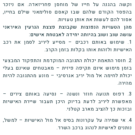
וקשה בהגנה על חייו של מוחסן פחריזאדה. אם ניזכר
בהפסד הקודם שלהם שבו קאסם סולימאני שילם בחייו,
אסור להם לעשות את אותן טעויות.
מהן הטעויות הנפוצות שקבוצת פצצת הגרעין האיראני
עושה שוב ושוב בהיותה יחידה לאבטחת אישים:
1. שימוש באותם רכבים – מסייע ליריב לסמן את רכב
האישיות ולזהות אותו בקלות בזמן הקרב.
2. חוסר התאמת יכולת התגובה המוקדמת והתפקוד המבצעי
בזמן מימוש איום תקיפה פיזית – מאבטחים שאינם בעלי
יכולת לחימה אל מול יריב אגרסיבי – מונע מהתגובה להיות
מהירה.
3. דפוס תנועה חוזר ונשנה – נסיעה באותם צירים –
מאפשרת ליריב לדעת בדיוק היכן תעבור שיירת האישיות
ובזכות כך להציב מארב קטלני.
4. אי שמירה על עקרונות בסיס אל מול האישיות – למשל,
נותנים לאישיות לנהוג ברכב השרד.