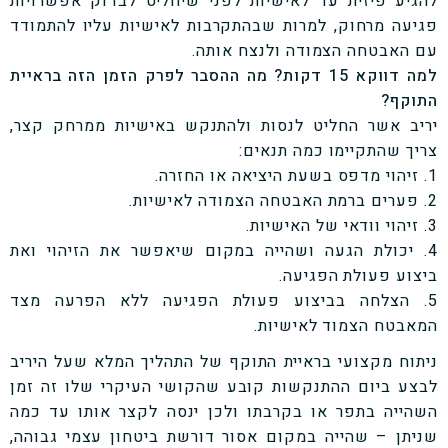
להגיע פיזית עד לאישיות לפני שיחליט לבדוק אפשרויות
פגיעה מרחוק, למרות שבהתקרבות לאישיות עליו להתמודד
עם האבטחה הצמודה ולנצח אותה.
למה דווקא 15 דקות? מה ההסבר לפרק הזמן הזה בראיית
התוקף?
יריב אשר החליט לנסות ולהתנקש באישיות ממרחק קצר,
צריך שהתקיימו כמה תנאים:
1. זיהוי מדפס בשעת היציאה או החזרה.
2. פערים ברמת האבטחה הצמודה לאישיות.
3. זיהוי וודאי של האישיות.
4. יכולת הגעה ושהייה במקום שיאפשר את הזיהוי ואת
ביצוע פעולת הפגיעה.
5. הצלחה בביצוע פעולת הפגיעה ללא הפרעה מצד
המאבטח הצמוד לאישיות.
ניתוח מקצועי בראיית התוקף של התהליך המלא שעל היריב
לבצע ביום ההתנקשות קובע שהקושי העיקרי שלו זה זמן
השהייה בתפר או בקרבתו ולכן ינסה לקצר אותו עד כמה
שניתן – שהייה במקום אסור דורשת ביטחון עצמי גבוהה,