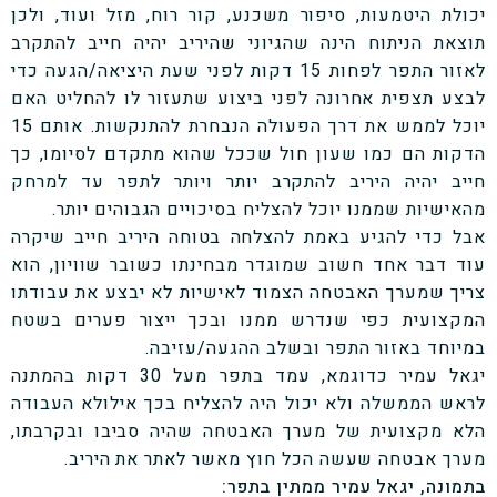
יכולת היטמעות, סיפור משכנע, קור רוח, מזל ועוד, ולכן
תוצאת הניתוח הינה שהגיוני שהיריב יהיה חייב להתקרב
לאזור התפר לפחות 15 דקות לפני שעת היציאה/הגעה כדי
לבצע תצפית אחרונה לפני ביצוע שתעזור לו להחליט האם
יוכל לממש את דרך הפעולה הנבחרת להתנקשות. אותם 15
הדקות הם כמו שעון חול שככל שהוא מתקדם לסיומו, כך
חייב יהיה היריב להתקרב יותר ויותר לתפר עד למרחק
מהאישיות שממנו יוכל להצליח בסיכויים הגבוהים יותר.
אבל כדי להגיע באמת להצלחה בטוחה היריב חייב שיקרה
עוד דבר אחד חשוב שמוגדר מבחינתו כשובר שוויון, הוא
צריך שמערך האבטחה הצמוד לאישיות לא יבצע את עבודתו
המקצועית כפי שנדרש ממנו ובכך ייצור פערים בשטח
במיוחד באזור התפר ובשלב ההגעה/עזיבה.
יגאל עמיר כדוגמא, עמד בתפר מעל 30 דקות בהמתנה
לראש הממשלה ולא יכול היה להצליח בכך אילולא העבודה
הלא מקצועית של מערך האבטחה שהיה סביבו ובקרבתו,
מערך אבטחה שעשה הכל חוץ מאשר לאתר את היריב.
בתמונה, יגאל עמיר ממתין בתפר: