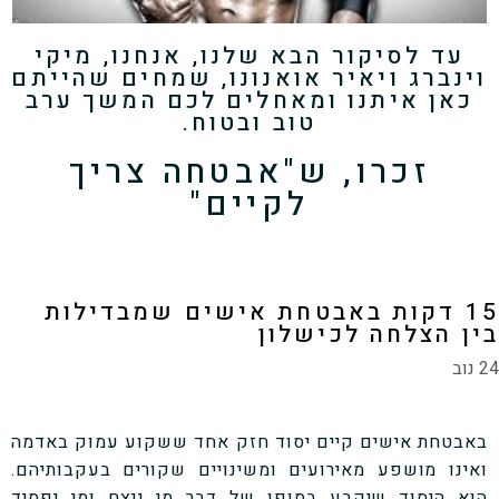
עד לסיקור הבא שלנו, אנחנו, מיקי
וינברג ויאיר אואנונו, שמחים שהייתם
כאן איתנו ומאחלים לכם המשך ערב
טוב ובטוח.
זכרו, ש"אבטחה צריך
לקיים"
15 דקות באבטחת אישים שמבדילות
בין הצלחה לכישלון
24 נוב
באבטחת אישים קיים יסוד חזק אחד ששקוע עמוק באדמה
ואינו מושפע מאירועים ומשינויים שקורים בעקבותיהם.
הוא היסוד שיקבע בסופו של דבר מי ינצח ומי יפסיד