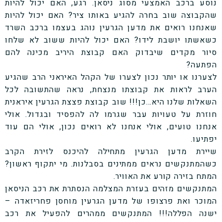
נוסע ברכב האמצעי מסוג ניסאן. רגע, האם יכול להיות
שהקבוצה שוב בחרה להגיע באותו ציר? האם יכול להיות
שאנחנו רואים את מדען הגרעין נוהג בעצמו ברכב השרד
כשאשתו יושבת לידו? האם יכול להיות ששוב לא שלחו
סיור מקדים שיבדוק האם קבוצת היריב מכינה להם
הפתעה?
לצערנו או יותר נכון לצערו של הקהל האיראני הרב שהגיע
הערב לראות את קבוצתו מנצחת, נראה שהתשובה לכל
השאלות שלנו היא…כן!!! שוב קבוצת פצצת הגרעין איראנית
חוזרת על טעויות עבר שגרמו לה להפסיד ובגדול. אולי
אנחנו טועים, אולי אנחנו לא רואים נכון, אולי הם עוד
יפתיעו.
שיירת מדען הגרעין מתחילה להיכנס לזירת הקרב
כשהמתנקשים נראים ממתינים בסבלנות. מי יתקוף ראשון?
המתח בזירה קורע את האוויר.
המתנקשים מזהים בעזרת המצלמה הנסתרת את רכב הניסאן
המוכר ואת פרצופו של מדען הגרעין מוחסן פחריזאדה –
ישנה הפללה!!! המתנקשים ממהרים להפעיל את רכב