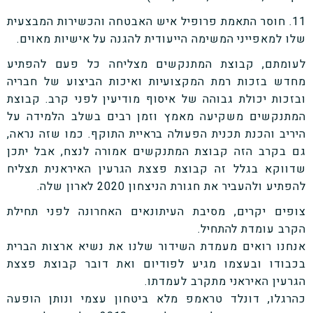
11. חוסר התאמת פרופיל איש האבטחה והכשירות המבצעית
שלו למאפייני המשימה הייעודית להגנה על אישיות מאוים.
לעומתם, קבוצת המתנקשים מצליחה כל פעם להפתיע
מחדש בזכות רמת המקצועיות ואיכות הביצוע של חבריה
ובזכות יכולת גבוהה של איסוף מודיעין לפני קרב. קבוצת
המתנקשים משקיעה מאמץ וזמן רבים בשלב הלמידה על
היריב והכנת תכנית הפעולה בראיית התוקף. כמו שזה נראה,
גם בקרב הזה קבוצת המתנקשים אמורה לנצח, אבל יתכן
שדווקא בגלל זה קבוצת פצצת הגרעין האיראנית תצליח
להפתיע ולהעביר את חגורת הניצחון 2020 לארון שלה.
צופים יקרים, מסיבת העיתונאים האחרונה לפני תחילת
הקרב עומדת להתחיל.
אנחנו רואים מעמדת השידור שלנו את נשיא ארצות הברית
בכבודו ובעצמו מגיע לפודיום ואת דובר קבוצת פצצת
הגרעין האיראני מתקרב לעמדתו.
כהרגלו, דונלד טראמפ מלא ביטחון עצמי ונותן הופעה