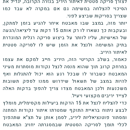
לצורך סריקה סטטית לאיתור היריב בגזרה הקרובה, יגדיל את
הסיכוי להצלחה במשימה גם אם במקרה לא עבד כמו
שצריך בסריקות שביצע לפני.
יותר מזה, במצב שבו מאבטח איחר להגיע בזמן למתקן,
ובעקבות כך נשארו לו רק אותם 15 דקות עד ליציאה/הגעה
של האישיות, עליו לוותר על ביצוע סריקה רגלית המוגדרת
בתיק המשימה ולנצל את הזמן שיש לו לסריקה סטטית
לאיתור היריב.
כאמור, בשלב הקריטי הזה, היריב חייב למקם את עצמו
במרחק קרוב תוך שהוא מנסה לנצל נקודות מוסתרות מעיני
המאבטח כשברור לו שבכל רגע הוא יכול להתגלות ואף
להיות במצב של תשאול שידרוש ממנו לספק תשובות
משכנעות ולכן המאבטח מצדו צריך להפוך בדקות האלה
לצייד יריבים מקצועי ויעיל.
כדי להצליח לנצל את 15 הדקות ביעילות מקסימלית, מומלץ
לבצע ניתוח בראיית התוקף שמטרתו איתור נקודות המתנה
ומסתור פוטנציאליות ליריב, לסמן אותן על תצ"א שתהפוך
לכלי תומך לסריקה הסטטית שבמסגרתה יחויב המאבטח