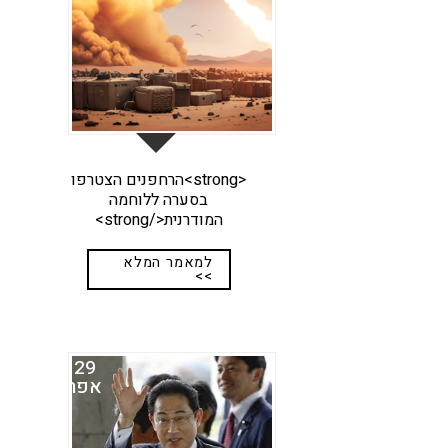
<strong>הרחפנים הצטרפו
בסערה ללוחמה
המודרנית</strong>
למאמר המלא
>>
29
אפר