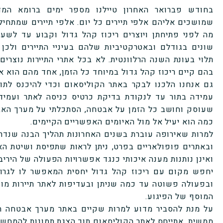
בחודש פברואר האחרון טיילנו מספר ימים ברומא המד
שמושכים אליהם אלפי תיירים כל יום. אלפי תיירים שמתחילי
מה לפני פתיחתן ויוצרים ריכוז קהל גדול וקבוע עד לשעת
שונים בגודלם ובאטרקטיביות שלהם בעיניי התיירים ולכ
תלוי בעונת השנה הרלוונטית. לא בכל אתרי התיירות נוצרים
בהם קיים ריכוז קהל גדול במיוחד כל הזמן, אחד מהם הוא א
גם אנחנו הלכנו לבקר באתר הקוליסאום וכדי להיכנס לתו
עמידה בתור עד לנקודת בדיקת כרטיס כניסה לאתר ועמידה
שעוסק וחושב כל הזמן על אבטחה, הסתכלתי על מערך האב
כמה הוא יעיל אל מול האיומים האפשריים הקיימים.
למרות שאירופה עוברת בשנים האחרונות תהליך הבנה שנדר
ובאתרים פופולאריים בפרט, ניתן לראות שתפיסת ושיטת ה
ואינן נותנות מענה איכותי כנגד אפשרויות הפעולה של היריב.
יחפש מקום עם ריכוז קהל גדול יחסית המאפשר לו לגרום
ובפעולה פשוטה עד כמה שניתן ובעדיפות לאתר תיירות מוכ
המוסף של הפיגוע.
על מנת להסביר מדוע למרות שקיים באתר מערך אבטחה הת
ממשית, אתייחס לאתר הקוליסאום תוך הצגת תמונות להמחשה