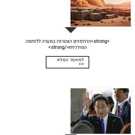
<strong>הרחפנים הצטרפו בסערה ללוחמה
המודרנית</strong>
למאמר המלא
>>
29
אפר