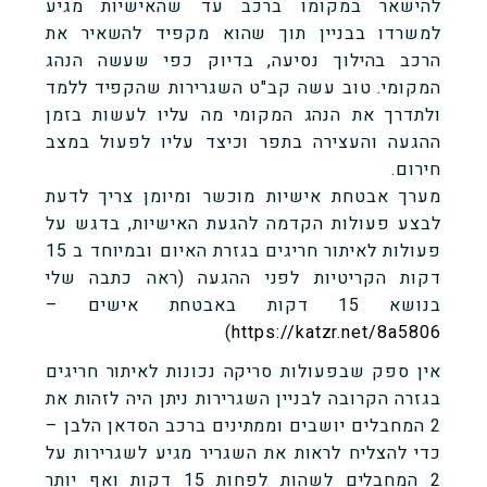
להישאר במקומו ברכב עד שהאישיות מגיע
למשרדו בבניין תוך שהוא מקפיד להשאיר את
הרכב בהילוך נסיעה, בדיוק כפי שעשה הנהג
המקומי. טוב עשה קב"ט השגרירות שהקפיד ללמד
ולתדרך את הנהג המקומי מה עליו לעשות בזמן
ההגעה והעצירה בתפר וכיצד עליו לפעול במצב
חירום.
מערך אבטחת אישיות מוכשר ומיומן צריך לדעת
לבצע פעולות הקדמה להגעת האישיות, בדגש על
פעולות לאיתור חריגים בגזרת האיום ובמיוחד ב 15
דקות הקריטיות לפני ההגעה (ראה כתבה שלי
בנושא 15 דקות באבטחת אישים –
)
https://katzr.net/8a5806
אין ספק שבפעולות סריקה נכונות לאיתור חריגים
בגזרה הקרובה לבניין השגרירות ניתן היה לזהות את
2 המחבלים יושבים וממתינים ברכב הסדאן הלבן –
כדי להצליח לראות את השגריר מגיע לשגרירות על
2 המחבלים לשהות לפחות 15 דקות ואף יותר