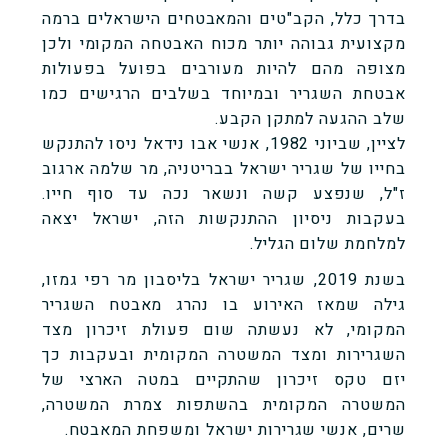
בדרך כלל, הקב"טים והמאבטחים הישראלים ברמה
מקצועית גבוהה יותר מכוח האבטחה המקומי ולכן
מצופה מהם להיות מעורבים בפועל בפעולות
אבטחת השגריר ובמיוחד בשלבים הרגישים כמו
שלב ההגעה למתקן הקבע.
לציין, שביוני 1982, אנשי אבו נידאל ניסו להתנקש
בחייו של שגריר ישראל בבריטניה, מר שלמה ארגוב
ז"ל, שנפצע קשה ונשאר נכה עד סוף חייו.
בעקבות ניסיון ההתנקשות הזה, ישראל יצאה
למלחמת שלום הגליל.
בשנת 2019, שגריר ישראל בליסבון מר רפי גמזו,
גילה שמאז האירוע בו נהרג מאבטח השגריר
המקומי, לא נעשתה שום פעולת זיכרון מצד
השגרירות ומצד המשטרה המקומית ובעקבות כך
יזם טקס זיכרון שהתקיים במטה הארצי של
המשטרה המקומית בהשתפות צמרת המשטרה,
שרים, אנשי שגרירות ישראל ומשפחת המאבטח.