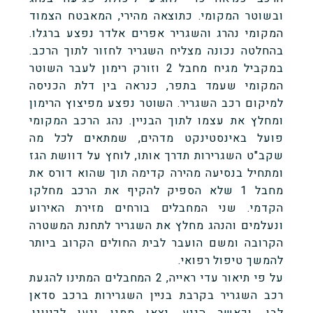
ובשוטר המקומי. כתוצאה מהירי, המאבטח הצמוד
המקומי נהרג והשגריר אפרים אלדר נפצע ברגלו.
בהחלטה נכונה מצליח השגריר לחזור לתוך הרכב.
במקביל מגיח מחבל 2 וזורק רימון לעבר השוטר
המקומי שעמד בתפר, כנראה בין דלת הכניסה
למיקום רכב השגריר. השוטר נפצע מפיצוץ הרימון
ומחלץ את עצמו לתוך הבניין. נהג הרכב המקומי
פועל באינסטינקט מדהים, שמתאים לכל מה
שקב"ט השגרירות תדרך אותו, לוחץ על דוושת הגז
ומתחיל בנסיעה מהירה קדימה תוך שהוא דורס את
מחבל 1 שלא הספיק להקיף את הרכב מחלקו
הקדמי. שני המחבלים בורחים מזירת האירוע
ונעלמים והנהג מחלץ את השגריר לתחנת המשטרה
הקרובה ומשם הועבר לבית החולים הקרוב ביותר
להמשך טיפול רפואי.
על פי תיאור עדי ראייה, 2 המחבלים המתינו להגעת
רכב השגריר בקרבת בניין השגרירות ברכב סדאן
לבן, וכאשר הגיע, יצאו ממנו ונעו לכיוונו.