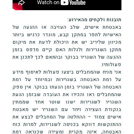
תובנות ולקחים מהאירוע:
באבטחת אישים, שלב העזיבה או ההגעה של
האישיות לתפר במתקן קבע, מוגדר כרגיש ביותר
מכיוון שליריב יש את היכולת לדעת את מיקום
מתקן השגרירות ולגלות האם קיים מדפס בזמן
ההגעה של השגריר בבוקר ובהתאם לכך לתכנן את
פעולותיו.
אני מניח שהמחבלים ביצעו פעולות לאיסוף מידע
על רמת האבטחה בשגרירות ובמיוחד על רמת
האבטחה של השגריר בזמן הגעתו בבוקר. אין ספק
שהמחבלים ראו והכירו את העובדה שבזמן הגעת
השגריר לשגרירות ישנו שוטר אחד שממתין
בנקודת העצירה ויחד עם השגריר יש מאבטח
אישים צמוד – ההחלטה של המחבלים לבצע את
ההתנקשות דווקא בכניסה לשגרירות, למרות כוח
האבטחה, אינה מקרית ומעידה שכנראה רמת