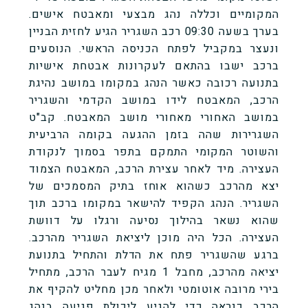
המקומיים וכללה נהג מבצעי ומאבטח אישים.
בערך בשעה 09:30 רכב השגריר הגיע לחזית הבניין
ונעצר במקביל לפתח הכניסה הראשי. הנוסעים
ברכב ישבו בהתאם לעקרונות אבטחת אישיות
בתנועה רכובה כאשר הנהג במקומו במושב נהיגת
הרכב, המאבטח לידו במושב הקדמי והשגריר
במושב האחורי מאחורי מושב המאבטח. קב"ט
השגרירות שהה בזמן ההגעה בקומה הרביעית
והשוטר המקומי התמקם בתפר בסמוך לנקודת
העצירה. מיד לאחר עצירת הרכב, המאבטח הצמוד
יצא מהרכב כשהוא אוחז בתיק המסמכים של
השגריר. הנהג הקפיד להישאר במקומו ברכב תוך
שהוא נשאר בהילוך נסיעה ורגלו על דוושת
העצירה. הכל היה מוכן ליציאת השגריר מהרכב.
ברגע שהשגריר פתח את הדלת והתחיל בתנועת
יציאה מהרכב, מחבל 1 מגיח לעבר הרכב, מתחיל
בירי מרובה אוטומטי ולאחר מכן מחליט להקיף את
הרכב כנראה כדי להגיע ליכולת פגיעה בנהג