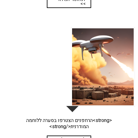
>>
27
מאי
<strong>הרחפנים הצטרפו בסערה ללוחמה
המודרנית</strong>