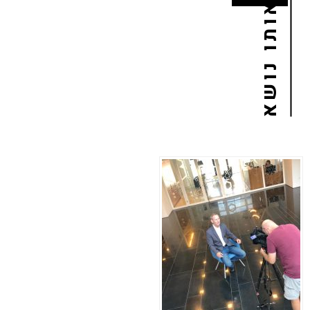
באותו נושא
02
נוב