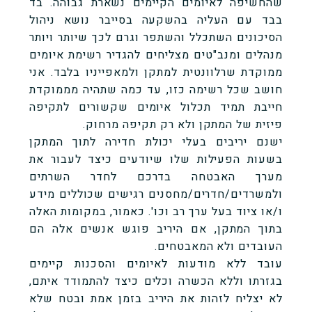
שהחשיפה לאיומים הקיימים נשארת גבוהה. בד
בבד עם העליה בהשקעה בסייבר נושא ניהול
הסיכונים השתכלל והשתפר וגרם לכך שיותר ויותר
מנהלים ומנב"טים מצליחים להגדיר רשימת איומים
ממוקדת שרלוונטית למתקן ולמאפייניו בלבד. אני
חושב שכל רשימה כזו, עד כמה שתהיה מממוקדת
חייבת תמיד תכלול איומים שקשורים לתקיפה
פיזית של המתקן ולא רק תקיפה מרחוק.
ישנם יריבים בעלי יכולת חדירה לתוך המתקן
בשעות הפעילות שלו שיודעים כיצד לעבור את
מערך האבטחה בדרכם לחדר השרתים
ולמשרדים/חדרים/מחסנים רגישים שכוללים מידע
ו/או ציוד בעל ערך רב וכו'. כאמור, במקומות האלה
בתוך המתקן, אם היריב פוגש אנשים אלה הם
העובדים ולא המאבטחים.
עובד ללא מודעות לאיומים והסכנות קיימים
בגזרתו וללא הכשרה וכלים כיצד להתמודד איתם,
לא יצליח לזהות את היריב בזמן אמת ובטח שלא