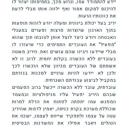
יידע להתמודד עמו, וגרוע מכך, בתמימותו יעזור לו
להיכנס למקום אסור ואף ילווה אותו מבלי לדעת
את כוונותיו הרעות.
יריב בעל יכולת בינונית ומעלה יודע לזהות תופעות
בתוך הארגון שיוצרות פרצות ופערים במעגלי
האבטחה ויודע כיצד לנצל אותן לטובתו תוך שהוא
"מפעיל" את העובדים התמימים כדי שיעזרו לו
מבלי שיידעו ויבינו שהם עושים זאת. היריב משטה
בעובדים ללא הכשרה בקלות יחסית. לרוב זו לא
אשמתם של העובדים מכיוון שלא הוכשרו לכך
ולכן לא יידעו להיות ערניים לסכנות בגזרתם
במקביל לביצוע עבודתם השגרתית.
עובדתית, עובד ללא הכשרה ייכשל ברוב הפעמים
שבהם היריב יפעיל עליו מניפולציות ובמעמד
המפגש עמו יתפתה לפתוח את הדלת למרות
שכוללת מערכת בקרת כניסה, יאמין לדמות שהיריב
עטה על עצמו ולתפקיד שייחס לעצמו, ישכח את
הנהלים ויאבד אפילו את החשדנות הבסיסית