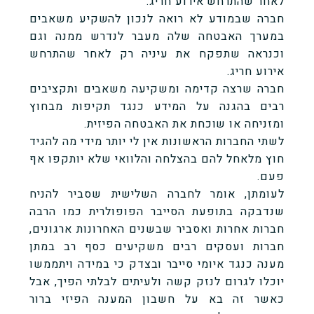
לאחר שהתרחש אירוע חריג.
חברה שבמודע לא רואה לנכון להשקיע משאבים
במערך האבטחה שלה מעבר לנדרש ממנה וגם
וכנראה שתפקח את עיניה רק לאחר שהתרחש
אירוע חריג.
חברה שרצה קדימה ומשקיעה משאבים ותקציבים
רבים בהגנה על המידע כנגד תקיפות מבחוץ
ומזניחה או שוכחת את האבטחה הפיזית.
לשתי החברות הראשונות אין לי יותר מידי מה להגיד
חוץ מלאחל להם בהצלחה והלוואי שלא יותקפו אף
פעם.
לעומתן, אומר לחברה השלישית שסביר להניח
שנדבקה בתופעת הסייבר הפופולרית כמו הרבה
חברות אחרות ואסביר שבשנים האחרונות ארגונים,
חברות ועסקים רבים משקיעים כסף רב במתן
מענה כנגד איומי סייבר ובצדק כי במידה ויתממשו
יוכלו לגרום לנזק קשה ולעיתים לבלתי הפיך, אבל
כאשר זה בא על חשבון המענה הפיזי ברור