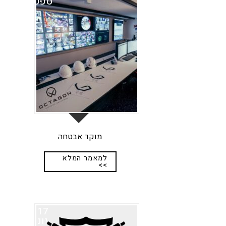
ספט
מוקד אבטחה
למאמר המלא
>>
17
יונ