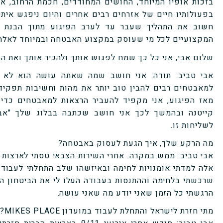
בזכות אופיו המיוחד, החושים המחודדים, חכמת הרחוב, אומ
בפעולותיו חיים של אזרחים רבים אחרים והיום ניפגש איתי
חשוב את התהליך שעבר עד לערב הפיגוע מתוך הבנת ה
המקצועיים לכל מי שעוסק במקצוע האבטחה ובמיוחד לאלה
שלום אבי, אני כל כך שמח לפגוש אותך ולהכיר אותך ואת הס
אבי טביב:
תודה. אני חושב שמה שאתה עושה הוא לא 
למאבטחים רבים להבין טוב יותר את מהות וחשיבות תפקי
מאז הפיגוע, אני מקפיד להעביר הרצאות למאבטחים כדי
קייטנה ובהמשך לכך אני חושב שכתבה בבלוג שלך "אבט
לשליחות זו.
מה הרקע שלך, איך הגעת לעסוק באבטחה?
אבי טביב:
ממש במקרה. אחרי השירות הצבאי טסתי לארצות 
אלה למדתי אומנויות לחימה ובאיזשהו שלב התחלתי לעבוד
שרכשתי בלחימה וההתנסות בעבודה העלו לי את הביטחון ה
הרגשתי כל הזמן שאני יודע מה שאני עושה.
מתי חזרת לישראל והתחלת לעבוד במועדון MIKES PLACE?