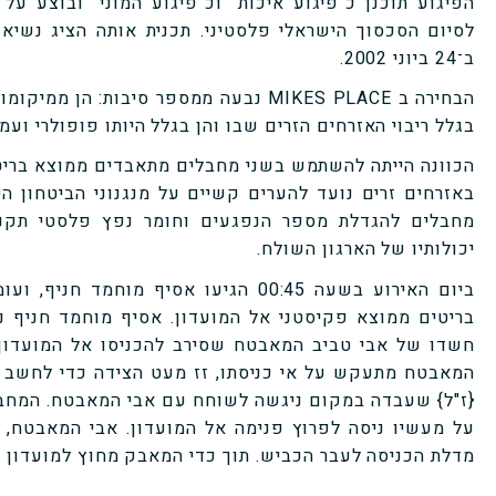
הפיגוע תוכנן כ"פיגוע איכות" וכ"פיגוע המוני" ובוצע ע
לסיום הסכסוך הישראלי פלסטיני. תכנית אותה הציג נשיא א
ב־24 ביוני 2002.
הבחירה ב
MIKES PLACE
נבעה ממספר סיבות: הן ממיקומו 
בגלל ריבוי האזרחים הזרים שבו והן בגלל היותו פופולרי ועמ
הכוונה הייתה להשתמש בשני מחבלים מתאבדים ממוצא בריט
באזרחים זרים נועד להערים קשיים על מנגנוני הביטחון הי
מחבלים להגדלת מספר הנפגעים וחומר נפץ פלסטי תקני 
יכולותיו של הארגון השולח.
ביום האירוע בשעה 00:45 הגיעו אסיף מוח
בריטים ממוצא פקיסטני אל המועדון. אסיף מוחמד חניף נ
חשדו של אבי טביב המאבטח שסירב להכניסו אל המועדון. 
המאבטח מתעקש על אי כניסתו, זז מעט הצידה כדי לחשב א
{ז"ל} שעבדה במקום ניגשה לשוחח עם אבי המאבטח. המחב
על מעשיו ניסה לפרוץ פנימה אל המועדון. אבי המאבטח,
מדלת הכניסה לעבר הכביש. תוך כדי המאבק מחוץ למועדון