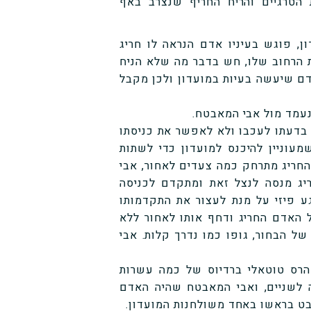
הטרגיים והריח החריף שנצרב באף
, פוגש בעיניו אדם הנראה לו חריג
 הרחוב שלו, חש בדבר מה שלא הניח
דם שיעשה בעיות במועדון ולכן מקבל
נעמד מול אבי המאבטח.
 בדעתו לעכבו ולא לאפשר את כניסתו
שמעוניין להיכנס למועדון כדי לשתות
 החריג מתרחק כמה צעדים לאחור, אבי
ג מנסה לנצל זאת ומתקדם לכניסה
גע פיזי על מנת לעצור את התקדמותו
ל האדם החריג ודחף אותו לאחור ללא
של הבחור, גופו כמו נדרך קלות. אבי
 הרס טוטאלי ברדיוס של כמה עשרות
 לשניים, ואבי המאבטח שהיה האדם
בט בראשו באחד משולחנות המועדון.