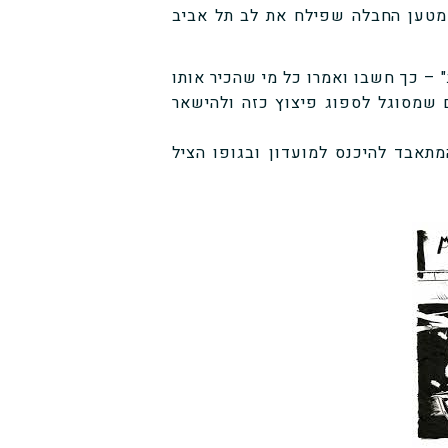
מטען החבלה שפילח את לב תל אביב
ב, המאבטח הקבוע של מועדון MIKES PLACE, מת" – כך חשבו ואמרו כל מי שהכיר אותו
שמסוגל לספוג פיצוץ כזה ולהישאר
אבד להיכנס למועדון ובגופו הציל