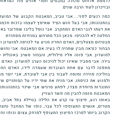
לדממת אלחוט מהולה במבטים חסרי אונים מול המראות 
ובזיכרון לעוד הרבה שנים.
כמה רגעים לפני……אבי טביב, המאבטח הקבוע של המועדון
בהתנהגותו, אבי בעל חוש הציד שאימץ לעצמו בזכות חכמת
את דעתו לגבי האדם המתקרב. אבי גומל בליבו שמדובר בא
החלטה לא להכניסו. מכאן הכל מתרחש במהירות מסחררת:
מבטיהם מצטלבים, האדם החריג מגיע עד לכניסה למועדון ו
הבחור כנראה מבין שתהיה לו בעיה אם המאבטח. אבי נחוש
למועדון. אבי פונה אליו מילולית, והבחור משיב באנגלית 
בירה. אבי מסביר שאינו יכול להיכנס הערב למועדון. האדם
מתפנה לדבר עם אחת העובדות שעמדה לידו, האדם החרי
בהליכה מהירה ומנסה לעבור בין אבי לעובדת, אבי יוצר מ
ולמנוע את כניסתו, אבי מניח את שתי ידיו על המותניים ש
התנגדות מיוחדת מצדו, לפתע מרגיש אבי שינוי בהתנהגותו 
המאבטח מנסה להבין מה פשר העניין.
באותו רגע, פיצוץ עז קרע את הלילה בטיילת בתל אביב,
מטרים, אנשים התעופפו לכל עבר, גופו של המחבל נחצה
הקרוב ביותר למרכז הפיצוץ התעופף למרחק עצום וגופו נח