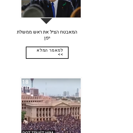
המאבטח הציל את ראש ממשלת
יפן
למאמר המלא
>>
18
מרץ