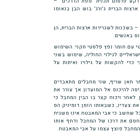
ל רקע פרסום תכנית "מפת הדרכים" –
רצות הברית ג'ורג' בוש הבן בנאומו
– בשכנות לשגרירות ארצות הברית, הן
וס באנשים.
י עם חומר נפץ פלסטי תקני. השימוש
שראליים לגילוי החוליה, שימוש בשני
כדי להקשות על גילויו ואיתות על
מד חניף, ועומר חאן שריף, שני מחבלים מתאבדים
יסה להיכנס אל המועדון אך עורר את
לאחר ויכוח קצר בו הבין המחבל כי
ת צעדיו, כשבאותו הזמן דומיניק הס
ל שחשב כי אבי המאבטח אינו משגיח
 חסם את דרכו של המחבל ודחף אותו
 המחבל פוצץ עצמו על אבי המאבטח.