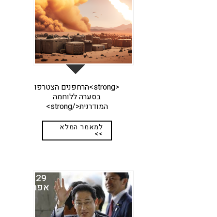
<strong>הרחפנים הצטרפו
בסערה ללוחמה
המודרנית</strong>
למאמר המלא
>>
29
אפר