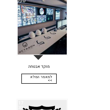
ספט
מוקד אבטחה
למאמר המלא
>>
17
יונ