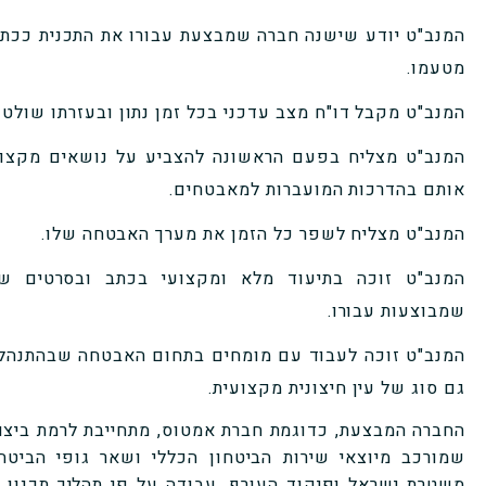
המנב"ט יודע שישנה חברה שמבצעת עבורו את התכנית ככתוב
מטעמו.
המנב"ט מקבל דו"ח מצב עדכני בכל זמן נתון ובעזרתו שול
המנב"ט מצליח בפעם הראשונה להצביע על נושאים מקצו
אותם בהדרכות המועברות למאבטחים.
המנב"ט מצליח לשפר כל הזמן את מערך האבטחה שלו.
המנב"ט זוכה בתיעוד מלא ומקצועי בכתב ובסרטים של
שמבוצעות עבורו.
המנב"ט זוכה לעבוד עם מומחים בתחום האבטחה שבהתנהלות
גם סוג של עין חיצונית מקצועית.
החברה המבצעת, כדוגמת חברת אמטוס, מתחייבת לרמת ביצו
שמורכב מיוצאי שירות הביטחון הכללי ושאר גופי הביטח
משטרת ישראל ופיקוד העורף, עבודה על פי תהליך תכנון 