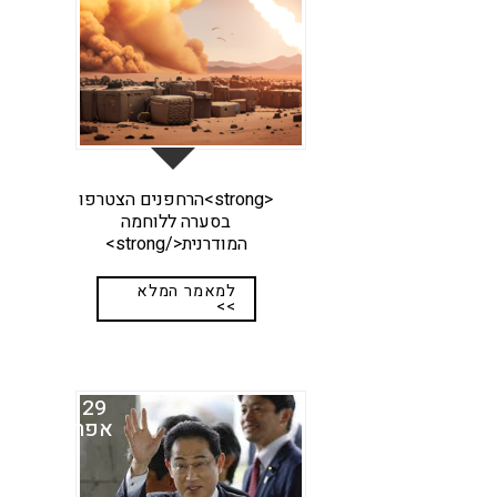
<strong>הרחפנים הצטרפו
בסערה ללוחמה
המודרנית</strong>
למאמר המלא
>>
29
אפר