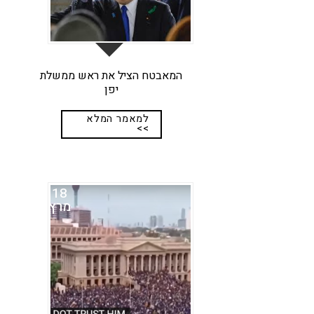
המאבטח הציל את ראש ממשלת
יפן
למאמר המלא
>>
18
מרץ