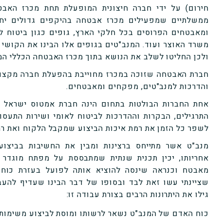
חירום) על ידי חברה חיצונית המופעלת תחת מכרז האבט
ממשלתיים שמפעילים מכרז אבטחה בהיקפים גדולים יח
ומאבטחים הפרוסים בכל חלקי הארץ, גופים כגון ביטוח ל
משרד האוצר ועוד. המנב"טים בגופים אלו הבינו את הקושי 
ולכן החליטו לשלב את הנושא בתוך מכרז האבטחה הכללי המ
חברת האבטחה שזוכה במכרז מחוייבת בהפעלת חברה מקצוע
והדרכות למנב"טים, מפקחים ומאבטחים.
אחת החברות הבולטות בתחום הינה חברת אמטוס ישראל 
התרגילים, הבקרות וההדרכות לביטוח לאומי ושירות התעסוק
לשפר כל הזמן את רמת איכות הביצוע שמקבל הלקוח ואת רמ
מנב"ט אשר מתייחס ברצינות ומבין את החשיבות בביצו
אחריותו, יכין תכנית שנתית שמתבססת על מפתח מוגדר ו
מאבטח וכנראה שינסה להוציא אותה לפועל בעזרת כוח 
שציינתי עשו זאת לבד ובסופו של דבר הבינו שעדיף להעבי
גילו את היתרונות הרבים בצורת עבודה זו:
כוח האדם של המנב"ט נשאר לרשותו ומוסת לביצוע משימות 