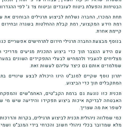
הבטיחות והפעלת ביטוח לעובדים וביטוח צד ג' לפי ההגדרו
תחת המכרז, החברה נשלחת לביצוע תרגילים הבוחנים את ע
רמת הידע המקצועי, רמת קבלת ההחלטות בשגרה ובחירום 
קיימת אחרת.
בנוסף מבצעת החברה תרגילי חירום לתרחישים אפשריים כגון 
עם הידע הנצבר תוך כדי ביצוע התכנית מגיעים מדריכי הח
מצליחים להעביר ולהמחיש לבעלי התפקידים השונים במער
שמלמדים אותם גם כיצד עליהם לעשות זאת.
יתרון נוסף שקיים למנב"ט הינו היכולת לבצע שינויים ב
המתקבלים תוך כדי הביצוע.
תכנית כזו נוגעת גם ברמת הקב"טים, האחמ"שים והמפק
האבטחה לבדיקת איכות ביצוע תפקידו והידיעה שיש מי ש
לשפר את מה שצריך.
כמי שמלווה ניהולית תכנית לביצוע תרגילים, בקרות והדרכות
מלא שמדובר בכלי ניהולי חשוב והכרחי בידי המנב"ט ושמי 