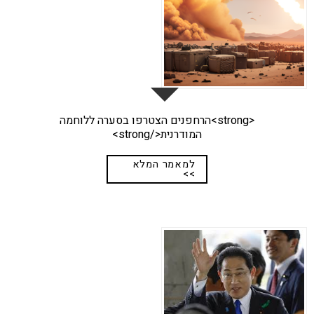
<strong>הרחפנים הצטרפו בסערה ללוחמה
המודרנית</strong>
למאמר המלא
>>
29
אפר