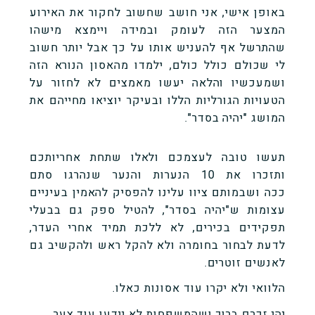
באופן אישי, אני חושב שחשוב לחקור את האירוע
המצער הזה לעומק ובמידה ויימצא מישהו
שהתרשל אף להעניש אותו על כך אבל יותר חשוב
לי שכולם כולל כולם, ילמדו מהאסון הנורא הזה
ושמעכשיו והלאה יעשו מאמצים לא לחזור על
הטעויות הגורליות הללו ובעיקר יוציאו מחייהם את
המושג "יהיה בסדר".
תעשו טובה לעצמכם ולאלו שתחת אחריותכם
ותזכרו את 10 הנערות והנער שנהרגו סתם
ככה ושבמותם ציוו עלינו להפסיק להאמין בעיניים
עצומות ש"יהיה בסדר", להטיל ספק גם בבעלי
תפקידים בכירים, לא ללכת תמיד אחרי העדר,
לדעת לבחור בחומרה ולא להקל ראש ולהקשיב גם
לאנשים זוטרים.
הלוואי ולא יקרו עוד אסונות כאלו.
יהי זכרם ברוך ושהמשפחות לא יידעו עוד צער.