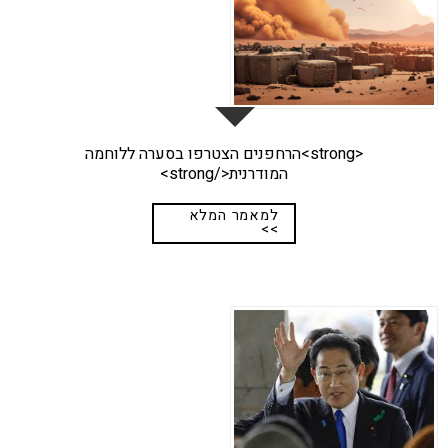
<strong>הרחפנים הצטרפו בסערה ללוחמה
המודרנית</strong>
למאמר המלא
>>
29
אפר