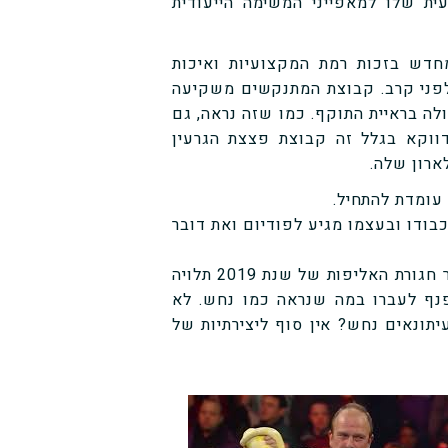
ית שלו למאפייני המשימה הייעודית
דש בזכות רמת המקצועיות ואיכות
 לפני קרב. קבוצת המתנקשים משקיעה
לה בראיית התוקף. כמו שזה נראה, גם
ווקא בגלל זה קבוצת פצצת הגרעין
עומדת להתחיל.
בודו ובעצמו מגיע לפודיום ואת דובר
כהרגלו, דונלד טראמפ מלא ביטחון עצמי ונותן הופעה כאשר חגורת האליפות של שנת 2019 תלויה
נף לעברו במה שנראה כמו נחש. לא
יתונאים נחש? אין סוף ליצירתיות של