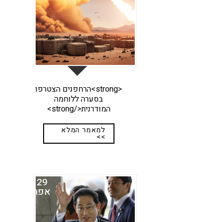
<strong>הרחפנים הצטרפו
בסערה ללוחמה
המודרנית</strong>
למאמר המלא
>>
29
אפר