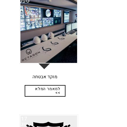
ספט
מוקד אבטחה
למאמר המלא
>>
17
יונ