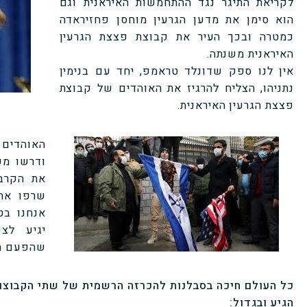
לקריאת התיגר נגד ההתחמשות האיראנית וגם
הוא סימן את מדען הגרעין מוחסן פחזיראדה
כמטרה ובכך העיר את קבוצת פצצת הגרעין
האיראנית משנתה.
אין לנו ספק שדונלד טראמפ, יחד עם בנימין
נתניהו, הצליח להרגיז את האוהדים של קבוצת
פצצת הגרעין האיראנית.
האוהדים 
ודרשו מק
את הקרב
שרפו את 
אנחנו בט
יגיע לצ
שהפעם ת
כל העולם חיכה בסבלנות להכרזה הרשמית של שתי הקבוצות
הגיע ובגדול: