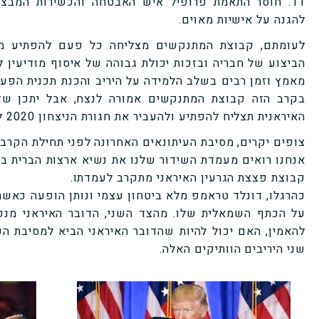
11. חוסר התאמת פרופיל איש האבטחה והכשירות המבצע
להגנה על אישיות מאוים.
לעומתם, קבוצת המתנקשים מצליחה כל פעם להפתיע מח
הביצוע של חבריה ובזכות יכולת גבוהה של איסוף מודיעין
מאמץ וזמן רבים בשלב הלמידה על היריב והכנת תכנית הפעו
בקרב הזה קבוצת המתנקשים אמורה לנצח, אבל יתכן שד
האיראנית תצליח להפתיע ולהעביר את חגורת הניצחון 2020 לארון שלה.
צופים יקרים, מסיבת העיתונאים האחרונה לפני תחילת הקרב 
אנחנו רואים מעמדת השידור שלנו את נשיא ארצות הברית בכ
קבוצת פצצת הגרעין האיראני מתקרב לעמדתו.
על הכתף השמאלית שלו. מהצד השני, הדובר האיראני מנפ
להאמין, האם יכול להיות שהדובר האיראני הביא למסיבת הע
שני היריבים הוותיקים האלה.