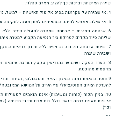
שיירת האישיות ובזכות כך להציב מארב קטלני.
4. אי שמירה על עקרונות בסיס אל מול האישיות – למשל, נותנים לאישיות לנהוג ברכב השרד.
5. אי שילוב אמצעי לחימה המתאימים למתן מענה לתקיפה על ידי יריב אגרסיבי.
6. אבטחה פסיבית – אבטחה שמחכה לפעולת היריב, ללא ב
שליחת סיור מקדים לסריקת ציר הנסיעה הקבוע למטרת איתור 
7. שיטת אבטחה ועבודה מבצעית ללא תכנון בראיית התוק
ושבירת שיגרה.
8. העדר הפקה ושימוש במודיעין טקטי, הערכת איומים ונ
מדפסית מתוכננת.
9.חוסר התאמת רמות המיגון הפיזי והטכנולוגי, הזיווד וה
להערכת האיום הפוטנציאלי ע״י היריב על המושא המאובטח/ה
10. בניין הכוח (כוחות ומשימות) אינם תואמים לפעולות
אישיות מאוים ברמה כזאת כולל כוח אדם ורכבי משימה (צמוד
וכו׳).