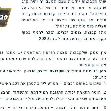
שתי הקבוצות יודעות שגם הפעם זה יהיה קרב
שיקבע מי ימות ומי יחיה. ידו של מי תהיה על
העליונה? האם גם הפעם קבוצת המתנקשים
תנצח או שקבוצת פצצת הגרעין האיראנית
תצליח סוף סוף לעשות זאת?
איזו קבוצה, צופים יקרים, תזכה להניף בסוף
הקרב את חגורת האליפות לשנת 2020.
אין ספק שלקבוצת פצצת הגרעין האיראנית יש אתגר גד
פחריזאדה. אם ניזכר בהפסד הקודם שלהם שבו קאסם סולי
את אותן טעויות.
מהן הטעויות הנפוצות שקבוצת פצצת הגרעין האיראני עו
אישים:
1. שימוש באותם רכבים – מסייע ליריב לסמן את רכב האישיות ולזהות אותו בקלות בזמן הקרב.
2. חוסר התאמת יכולת התגובה המוקדמת והתפקוד המבצע
מאבטחים שאינם בעלי יכולת לחימה אל מול יריב אגרסיבי – 
3. דפוס תנועה חוזר ונשנה – נסיעה באותם צירים – מא