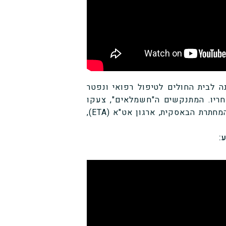
ה לבית החולים לטיפול רפואי ונפטר
קצר אחריו. המתנקשים ה"חשמלאים", צעקו
לעוברים ושבים שהיה פיצוץ גז ומיד ברחו מזירת האירוע. המחתרת הבאסקית, ארגון אט"א (ETA),
: