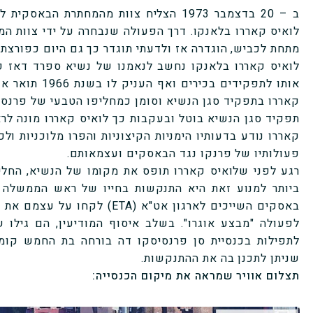
ב – 20 בדצמבר 1973 הצליח צוות מהמחתרת
לואיס קאררו בלאנקו. דרך הפעולה שנבחרה על ידי צוות ה
מתחת לכביש, הוגדרה אז ולדעתי תוגדר כך גם היום כפורצת גב
לואיס קאררו בלאנקו נחשב לנאמנו של נשיא ספרד דאז פ
תפקיד סגן הנשיא בוטל ובעקבות כך לואיס קאררו מונה ל
קאררו נודע בדעותיו הימניות הקיצוניות והפרו מלוכניות ו
פעולותיו של פרנקו נגד הבאסקים ועצמאותם.
רגע לפני שלואיס קאררו תופס את מקומו של הנשיא, החל
ביותר למנוע זאת היא התנקשות בחייו של ראש הממשלה ו
באסקים השייכים לארגון אט"א (TA
לפעולה "מבצע אוגרו". בשלב איסוף המודיעין, הם גילו
לתפילות בכנסיית סן פרנסיסקו דה בורחה בת החמש קומו
שניתן לתכנן בה את ההתנקשות.
תצלום אוויר שמראה את מיקום הכנסייה: