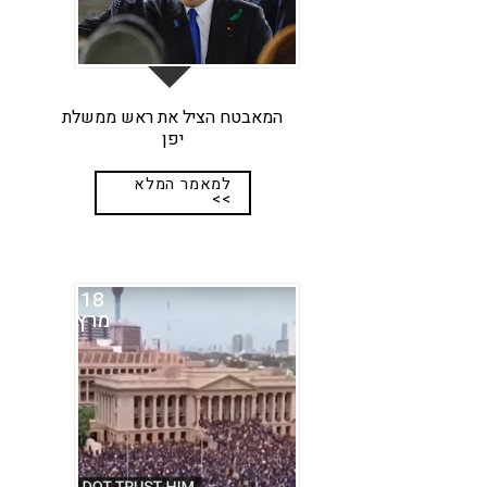
המאבטח הציל את ראש ממשלת
יפן
למאמר המלא
>>
18
מרץ