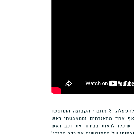
המתנקשים חימשו את מטען החבלה ווידאו שהוא מוכן להפעלה. 3 מחברי הקבוצה התחפשו
אף אחד מהאזרחים וממאבטחי ראש
ם" התמקמו כך שיכלו לראות בבירור את רכב ראש
 הקבוע לכנסייה. בשעה 09:36, זיהה התצפיתן של המתנקשים את רכב הדודג'