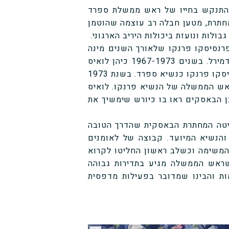
 הבאסקית להתנקש בחייו של ראש ממשלת ספרד
מחתרת, מטען חבלה רב עוצמה שהוטמן
ולות ונועזת ביכולות היריב הארגוני.
רנסיסקו פרנקו שלאורך השנים מינה
אותו לתפקידים בכירים ואף העניק לו בשנת 1966 תואר אדמירל. בשנים 1967-1973 כיהן לואיס
קאררו בתפקיד סגן הנשיא וסומן כמחליפו הטבעי של פרנסיסקו פרנקו כנשיא ספרד. בשנת 1973
ראש הממשלה של הנשיא פרנקו. לואיס
לכן הבאסקים ראו בו כיורש שימשיך את
יטה המחתרת הבאסקית שהדרך הטובה
הנשיא המיועד. קבוצה של לאומנים
E) לקחו על עצמם את המשימה וכשלב ראשון החליטו לקרוא
 שראש הממשלה מגיע בתדירות גבוהה
ת והבינו שמדובר בפעילות מדפסית