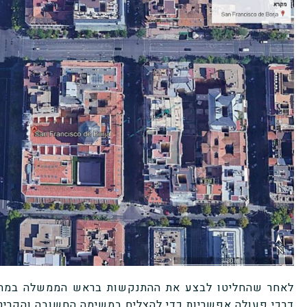
לאחר שהחליטו לבצע את ההתנקשות בראש הממשלה במהלך
דרכי פעולה אפשריות כדי להצליח במשימה החשובה והקריט