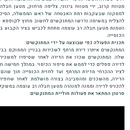
מטווח קרוב, ירי מטווח בינוני, צליפה מרחוק, מטען חבלה
למסקנה שבעקבות רמת האבטחה של ראש הממשלה, הסיכוי ל
להצליח במשימה נדרשו המתנקשים לחשוב מחוץ לקופסא וכ
הטמנת מטען חבלה רב עוצמה מתחת לכביש בציר הקבוע בו
הכנסייה.
תכנית הפעולה כפי שבוצעה על ידי המתנקשים:
המתנקשים איתרו דירת מרתף לשכירות בבניין הממוקם בבל
שלה. המתנקשים שכרו את הדירה לאחר שסיפרו למשכיר 
לדירה פסלים כדי לממש את סיפור הכיסוי. במהלך חמישה 
לציר ההכרחי מדירת המרתף ועד לחזית הכנסייה תוך שהם
הדירה, מהשכנים ומהסביבה בצורה מושלמת. לאחר שחפיר
להכניס לדירה וממנה למנהרה מטען חבלה רב עוצמה במשקל 80 קילו שנגנב ממחסום משטרתי
סרטון המתאר את פעולות חוליית המתנקשים: