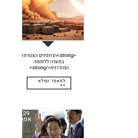
<strong>הרחפנים הצטרפו
בסערה ללוחמה
המודרנית</strong>
למאמר המלא
>>
29
אפר