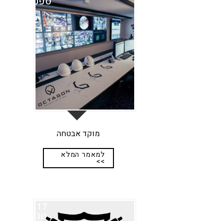
ספט
מוקד אבטחה
למאמר המלא
>>
17
יונ