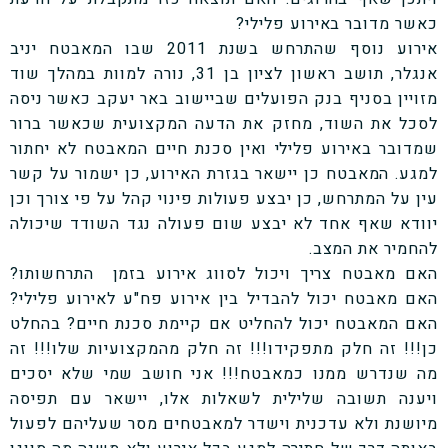
כאשר מדובר באירוע פלילי?
אירוע נוסף שהתרחש בשנת 2011 שבו המאבטח יניב
אנגלר, תושב ראשון לציון בן 31, נורה למוות במהלך שוד
מזויין בסניף בנק הפועלים שביישוב באר יעקב כאשר ניסה
לסכל את השוד, מחזק את הדעה המקצועית שכאשר ברור
שמדובר באירוע פלילי ואין סכנת חיים המאבטח לא יחתור
למגע. המאבטח כן יישאר בגזרת האירוע, כן ישמור על קשר
עין על המתרחש, כן יבצע פעולות פינוי קהל על פי צורך וכן
יוודא שאף אחד לא יבצע שום פעולה נגד השודד שיכולה
להחמיר את המצב.
האם מאבטח צריך ויכול לסווג אירוע בזמן התרחשותו?
האם מאבטח יכול להבדיל בין אירוע פח"ע לאירוע פלילי?
האם המאבטח יכול להחליט אם קיימת סכנת חיים? בהחלט
כן!!! זה חלק מתפקידו!!! זה חלק מהמקצועיות שלו!!! זה
מה שנדרש ממנו כמאבטח!!! אני חושב שמי שלא יסכים
ויענה תשובה שלילית לשאלות אלו, יישאר עם תפיסה
מיושנת ולא עדכנית וישדר למאבטחים מסר שעליהם לפעול