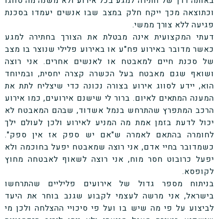
באותה דרך של חתירה למגע בכל אירוע ולא משנה מה סווגו
וכתוצאה מכך ייקח חלק במצב שבו אנשים יעמדו בסכנת
פגיעה ללא צורך ממשי.
דעתי המקצועית אינה מבטלת את הצורך בחתירה למגע
כאשר מדובר באירוע פח"ע או באירוע פלילי שנוצר בו מצב
של סכנת חיים למאבטח או לאנשים אחרים. אני רוצה
ושואף שגם מאבטח בעל הכשרה קצרה יחסית, ובמיוחד
הוא, יידע לסווג אירוע בצורה נכונה כדי שיצליח לתת את
המענה המתאים לאיום. ברור לי שישנם אירועים, כמו אירוע
הרכב המתפרץ שהתרחש בנמל אשדוד, שבהם המאבטח לא
יכול לדעת בזמן אמת מה המניע לאירוע ולכן לעולם ילך
לחומרה בהתאם לאמרה ש"אם יש ספק אז אין ספק".
כשמדובר בחיי אדם, אני רוצה שמאבטח יפעל בחוכמה ולא
יפעל כרובוט חסר מוח, אני רוצה לשאוף לאבטחה מחוץ
לקופסא.
בניתוח מספר גדול של אירועים פליליים שהתרחשו
בישראל, אני מרשה לעצמי לקבוע שגנב בוחר את היעד
לביצוע על פי מה שיש בו ועל פי סיכויי ההצלחה ולכן מי