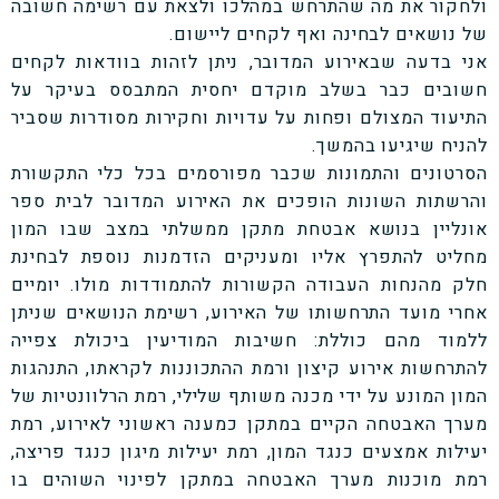
ולחקור את מה שהתרחש במהלכו ולצאת עם רשימה חשובה
של נושאים לבחינה ואף לקחים ליישום.
אני בדעה שבאירוע המדובר, ניתן לזהות בוודאות לקחים
חשובים כבר בשלב מוקדם יחסית המתבסס בעיקר על
התיעוד המצולם ופחות על עדויות וחקירות מסודרות שסביר
להניח שיגיעו בהמשך.
הסרטונים והתמונות שכבר מפורסמים בכל כלי התקשורת
והרשתות השונות הופכים את האירוע המדובר לבית ספר
אונליין בנושא אבטחת מתקן ממשלתי במצב שבו המון
מחליט להתפרץ אליו ומעניקים הזדמנות נוספת לבחינת
חלק מהנחות העבודה הקשורות להתמודדות מולו. יומיים
אחרי מועד התרחשותו של האירוע, רשימת הנושאים שניתן
ללמוד מהם כוללת: חשיבות המודיעין ביכולת צפייה
להתרחשות אירוע קיצון ורמת ההתכוננות לקראתו, התנהגות
המון המונע על ידי מכנה משותף שלילי, רמת הרלוונטיות של
מערך האבטחה הקיים במתקן כמענה ראשוני לאירוע, רמת
יעילות אמצעים כנגד המון, רמת יעילות מיגון כנגד פריצה,
רמת מוכנות מערך האבטחה במתקן לפינוי השוהים בו