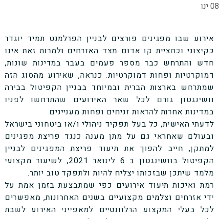
08 ינו
אירוע שבו מפגינים פורצים לבניין הפרלמנט תמיד יוגדר
כקיצוני וכחציית קו אדום מצד האזרחים ולמרות זאת אינו
חדש והתרחש כבר מספר פעמים בעבר במדינות שונות,
דמוקרטיות ופחות דמוקרטיות. כנראה, שאירוע מהסוג הזה
שמתרחש בארצות הברית ובמיוחד בבניין הקפיטול בבירה
וושינגטון גורם לכל שאר האירועים שהתרחשו לפניו
במדינות אחרות להראות זניחים ופחות מעניינים.
לדעתי האישית, כל בעל תפקיד ניהולי ו/או ביטחוני בישראל
ובעולם שאחראי גם על מתן מענה כנגד פריצת מפגינים
למתקן, חייב להפוך את תיעוד פריצת המפגינים לבניין
הקפיטול בוושינגטון ב 6 לינואר 2021, לשיעור מקצועי
מלמד שיתכן שבזכותו יצליח להיות ולתפקד טוב יותר.
רמת ואיכות תיעוד אירועים כפי שמתבצעת בזמן אמת על
ידי אזרחים וצלמים מקצועיים בשנים האחרונות, מאפשרים
לכל בעלי המקצוע הרלוונטיים למאפייני האירוע לשבת