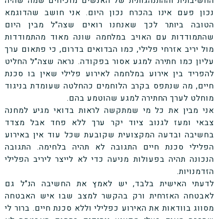
החשיבתית וההתנהגותית של האנשים מוכיחים שמה שהיה
נכון פעם אינו בהכרח נכון היום. אני חושב שהדוגמא
הטובה ביותר לכך שאנחנו רואים שצה"ל מבין היום
שהתמודדות עם האויב במלחמה שונה מאוד מהתמודדות
מול יריב אזרחי פלילי, כמו הבדואים בדרום, כי פתאום ערך
עליון כמו חתירה למגע אסור בפקודה. נראה שצה"ל החליט
להפריד בין אירוע במלחמה לאירוע פלילי שאין בו סכנת
חיים, מה שנתפס בקרב הלוחמים כהחלטה שעומדת בניגוד
מוחלט לערך החתירה למגע שהוטמע בהם.
אני מבין את כל מי שמתקשה לראות בדואי מגיע למחנה
צבאי ומעז לגנוב ציוד יקר ערך ללא פחד אבל מצדד
בחשיבה ובדעה המקצועית שקובעת שכל עוד אין באירוע
הפלילי סכנת חיים התגובה לא תהיה בלחימה. התגובה
הנכונה תהיה בפעולות מניעה כדי לא לייצר ליריב הפלילי
הזדמנויות.
לדעתי האישית בלבד, יש לאמץ את החשיבה הנ"ל גם
לאבטחה האזרחית ורק בהקשר למצב שבו איש האבטחה
מסווג בוודאות את האירוע כפלילי וללא סכנת חיים. ברור לי