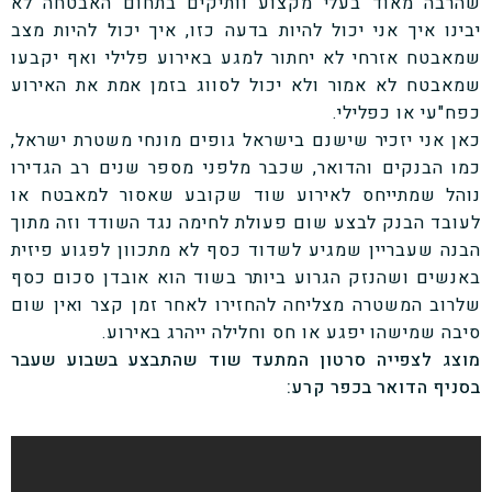
שהרבה מאוד בעלי מקצוע וותיקים בתחום האבטחה לא
יבינו איך אני יכול להיות בדעה כזו, איך יכול להיות מצב
שמאבטח אזרחי לא יחתור למגע באירוע פלילי ואף יקבעו
שמאבטח לא אמור ולא יכול לסווג בזמן אמת את האירוע
כפח"עי או כפלילי.
כאן אני יזכיר שישנם בישראל גופים מונחי משטרת ישראל,
כמו הבנקים והדואר, שכבר מלפני מספר שנים רב הגדירו
נוהל שמתייחס לאירוע שוד שקובע שאסור למאבטח או
לעובד הבנק לבצע שום פעולת לחימה נגד השודד וזה מתוך
הבנה שעבריין שמגיע לשדוד כסף לא מתכוון לפגוע פיזית
באנשים ושהנזק הגרוע ביותר בשוד הוא אובדן סכום כסף
שלרוב המשטרה מצליחה להחזירו לאחר זמן קצר ואין שום
סיבה שמישהו יפגע או חס וחלילה ייהרג באירוע.
מוצג לצפייה סרטון המתעד שוד שהתבצע בשבוע שעבר
בסניף הדואר בכפר קרע: