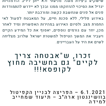
שישקיע ביצירת מעגל מניעתי ולא ייתן ליריב הזדמנויות
יגדיל את הסיכוי להרחקתו ממנו ובכך לא יידרש להתמודדות
פנים אל פנים שנחשבת כקשה ומורכבת יותר.
באירוע פלילי, ללא סכנת חיים, על המאבטח לפעול לאי
החמרת מצב ולסיום האירוע במהירות האפשרית ומיד לאחר
מכן, יחד עם גורמים נוספים, יאסוף את כל המידע הקיים
ויעביר את המשך הטיפול למשטרת ישראל שלרוב מצליחה
לשים את היד על העבריינים.
זכרו, ש"אבטחה צריך
לקיים" גם בחשיבה מחוץ
לקופסא!!!
6.1.2021 – הפריצה לבניין הקפיטול
בוושינגטון ארה"ב – תיעוד שמחייב
למידה