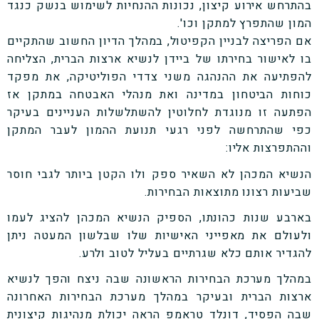
בהתרחש אירוע קיצון, נכונות ההנחיות לשימוש בנשק כנגד
המון שהתפרץ למתקן וכו'.
אם הפריצה לבניין הקפיטול, במהלך הדיון החשוב שהתקיים
בו לאישור בחירתו של ביידן לנשיא ארצות הברית, הצליחה
להפתיעה את ההנהגה משני צדדי הפוליטיקה, את מפקד
כוחות הביטחון במדינה ואת מנהלי האבטחה במתקן אז
הפתעה זו מנוגדת לחלוטין להשתלשלות העניינים בעיקר
כפי שהתרחשה לפני רגעי תנועת ההמון לעבר המתקן
וההתפרצות אליו:
הנשיא המכהן לא השאיר ספק ולו הקטן ביותר לגבי חוסר
שביעות רצונו מתוצאות הבחירות.
בארבע שנות כהונתו, הספיק הנשיא המכהן להציג לעמו
ולעולם את מאפייני האישיות שלו שבלשון המעטה ניתן
להגדיר אותם כלא שגרתיים בעליל לטוב ולרע.
במהלך מערכת הבחירות הראשונה שבה ניצח והפך לנשיא
ארצות הברית ובעיקר במהלך מערכת הבחירות האחרונה
שבה הפסיד, דונלד טראמפ הראה יכולת מנהיגות קיצונית