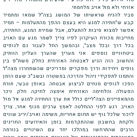
אזרחי ולא מול אויב מלחמתי.
סביר להניח שראשיתו של המושג בצה"ל שמאז ומתמיד
קבע ש"חתירה למגע היא בעצם ההפך מהתעלמות – תמיד
אפשר למצוא סיבות להתעלם, אבל שמירת המגע, החתירה,
מחייבות מכורח העיקרון לפיו צריך לשמר מגע עם האויב
בכל דרך ובכל מצב", ובהמשך החל לעבור גם לגופים
ביטחוניים נוספים. אני מעריך שהערך העליון הוותיק
והחשוב הזה הגיע לאבטחה האזרחית כחלק משת"פ בין
גופים ויחידות ודרך מפקדים ומדריכים שהשתחררו מצה"ל
והתמנו לתפקידי ניהול והדרכה במשטרה ובשב"כ שעם הזמן
הפכו לגופים מנחים לביצוע אבטחה. באופן טבעי, תורת
הפעולה והלחימה האזרחית אימצה לחיקה חלק ניכר
מהמאפיינים הצה"ליים כולל את ערך החתירה למגע אל מול
האויב. רגע לפני ההחלטה לאמץ ערכים מגוף אחר, צריך
לזכור שלכל גוף יש תחום אחריות, משימה ואויב/יריב שונים
ולקחת בחשבון שההתקדמות בזמן והאירועים החריגים
הרבים שהתרחשו במהלכו יחד עם השינויים בנורמה