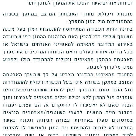
וכוחות אחרים אשר יהפכו את המערך למוכן יותר.
מוכנות ויכולת מערך האבטחה המוצב במתקן בשגרה
בהתמודדות מול המון מתפרץ:
בחינת הנחת העבודה המתייחסת להתנהגות המון בעל מכנה
משותף שלילי כדי להבין האם התנהגות ההמון כפי שתועדה
באירוע המדובר מתאימה למאפייני האזרחים בישראל או
בכל מדינה אחרת בעולם והאם הכוחות המרכיבים את מערך
האבטחה במתקן מתאימים ויכולים להתמודד מולו ולמנוע
ממנו מלפרוץ למבנה.
התיעוד מהאירוע המדובר מצביע על כך שמערך האבטחה
המוצב במתקן בשגרה אינו בעל הכשרה ויכולת להתמודדות
מול המון זועם ומתפרץ. ניתן לראות ששוטרים/מאבטחים
עומדים מול ההמון ללא יכולת וכלים מתאימים לעצירתו ותוך
הבנה שאם לא יאפשרו לו להתקדם אז הם עצמם יעמדו
בסכנת חיים ממשית. לדעתי השוטרים/מאבטחים הנראים
בסרטונים פעלו באחריות ובצורה הגיונית ונכונה כאשר
החליטו לא לנסות ולהתעמת עם המון ולאפשר לו להיכנס
לתוך המתקן ונמנעו משימוש בכוח או נשק ומביצוע