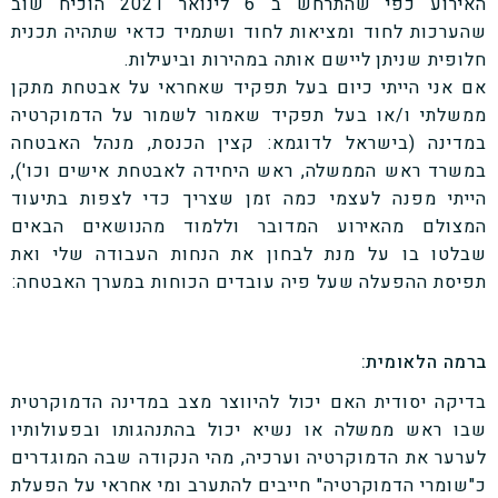
האירוע כפי שהתרחש ב 6 לינואר 2021 הוכיח שוב
שהערכות לחוד ומציאות לחוד ושתמיד כדאי שתהיה תכנית
חלופית שניתן ליישם אותה במהירות וביעילות.
אם אני הייתי כיום בעל תפקיד שאחראי על אבטחת מתקן
ממשלתי ו/או בעל תפקיד שאמור לשמור על הדמוקרטיה
במדינה (בישראל לדוגמא: קצין הכנסת, מנהל האבטחה
במשרד ראש הממשלה, ראש היחידה לאבטחת אישים וכו'),
הייתי מפנה לעצמי כמה זמן שצריך כדי לצפות בתיעוד
המצולם מהאירוע המדובר וללמוד מהנושאים הבאים
שבלטו בו על מנת לבחון את הנחות העבודה שלי ואת
תפיסת ההפעלה שעל פיה עובדים הכוחות במערך האבטחה:
ברמה הלאומית:
בדיקה יסודית האם יכול להיווצר מצב במדינה הדמוקרטית
שבו ראש ממשלה או נשיא יכול בהתנהגותו ובפעולותיו
לערער את הדמוקרטיה וערכיה, מהי הנקודה שבה המוגדרים
כ"שומרי הדמוקרטיה" חייבים להתערב ומי אחראי על הפעלת