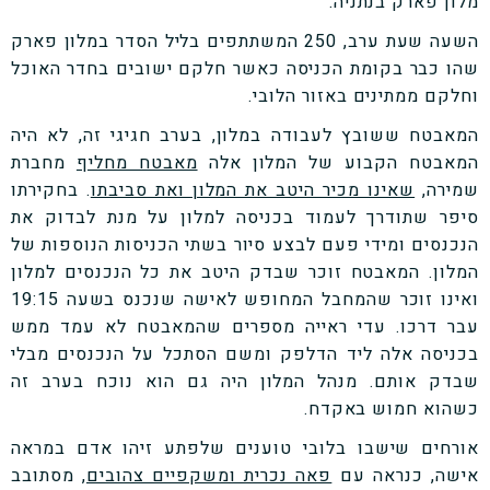
מלון פארק בנתניה.
השעה שעת ערב, 250 המשתתפים בליל הסדר במלון פארק
שהו כבר בקומת הכניסה כאשר חלקם ישובים בחדר האוכל
וחלקם ממתינים באזור הלובי.
המאבטח ששובץ לעבודה במלון, בערב חגיגי זה, לא היה
המאבטח הקבוע של המלון אלה
מאבטח מחליף
מחברת
שמירה,
שאינו מכיר היטב את המלון ואת סביבתו
. בחקירתו
סיפר שתודרך לעמוד בכניסה למלון על מנת לבדוק את
הנכנסים ומידי פעם לבצע סיור בשתי הכניסות הנוספות של
המלון. המאבטח זוכר שבדק היטב את כל הנכנסים למלון
ואינו זוכר שהמחבל המחופש לאישה שנכנס בשעה 19:15
עבר דרכו. עדי ראייה מספרים שהמאבטח לא עמד ממש
בכניסה אלה ליד הדלפק ומשם הסתכל על הנכנסים מבלי
שבדק אותם. מנהל המלון היה גם הוא נוכח בערב זה
כשהוא חמוש באקדח.
אורחים שישבו בלובי טוענים שלפתע זיהו אדם במראה
אישה, כנראה עם
פאה נכרית ומשקפיים צהובים,
מסתובב