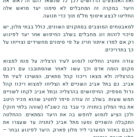
ואת האמצעים הדרושים לכך כל שנשאר להם זה לאתר את
היעד. במקרה זה המחבלים לא סימנו יעד מראש אלה
החליטו לבצע איסוף מל"מ תוך כדי תנועה.
למאבטחים המוצבים במתקנים השונים, כולל בבתי מלון, יש
סיכוי לזהות זוג מחבלים בשלב החיפוש אחר יעד לפיגוע
רק אם למדו איתור חריג על פי סימנים מחשידים וצוייחו על
כך בתדריכים.
עודה וחטיב החליטו לנסוע לעיר הרצליה על מנת למצוא
מקום הומה אדם וכך עשו. לאחר שהסתובבו עם רכבם
בהרצליה ולא מצאו ריכוז קהל מתאים, המשיכו לעיר תל
אביב. גם בתל אביב השניים לא הצליחו למצוא ריכוז קהל
גדול מספיק. החיפושים בהרצליה ובתל אביב לקחו לשניים
חמש שעות. בשלב זה עודה סיפר לחטיב שהוא מכיר היטב
את בתי המלון בנתניה כי עבד בה כשב"ח (שוהה בלתי חוקי)
ולכן הציע לנסוע לחפש בה את היעד המתאים. ההחלטה
התקבלה והשניים נסעו מתל אביב לנתניה עד שעצרו את
רכבם באזור המערבי ליד מלון פארק. היעד לפיגוע נבחר –