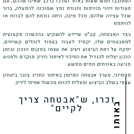
הסתובבו חמש שעות באזור המרכז ברכב שאינו שלהם, עם
תעודות זיהוי מזויפות וחגורת נפץ שמוכנה להפעלה, ברור
שכל עצירה שלהם, מכל סיבה, היתה גורמת להם לברוח או
להיתפס.
בצד האבטחה, קב"ט שיידע להשקיע בהכשרה מקצועית
למאבטחים שלו, יקפיד לעבוד בצמוד לנהלים קשיחים,
יפקח על רמת הביצוע ויציב את עצמו במקום הנכון ובזמן
הנכון יצליח להגדיל את הסיכוי לאיתור היריב מוקדם ולמנוע
פגיעה באזרחים חפים מפשע.
מניסיוני, מערך אבטחה המיומן באיתור החריג צובר ביטחון
עצמי בשלב הביצוע ומצליח להוות מכשול אמיתי ליריב.
זכרו, ש"אבטחה צריך
באותו נושא
לקיים"