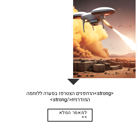
27
מאי
<strong>הרחפנים הצטרפו בסערה ללוחמה
המודרנית</strong>
למאמר המלא
>>