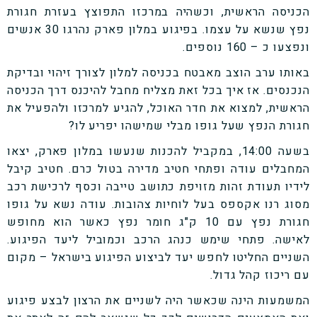
הכניסה הראשית, וכשהיה במרכזו התפוצץ בעזרת חגורת
נפץ שנשא על עצמו. בפיגוע במלון פארק נהרגו 30 אנשים
ונפצעו כ – 160 נוספים.
באותו ערב הוצב מאבטח בכניסה למלון לצורך זיהוי ובדיקת
הנכנסים. אז איך בכל זאת מצליח מחבל להיכנס דרך הכניסה
הראשית, למצוא את חדר האוכל, להגיע למרכזו ולהפעיל את
חגורת הנפץ שעל גופו מבלי שמישהו יפריע לו?
בשעה 14:00, במקביל להכנות שנעשו במלון פארק, יצאו
המחבלים עודה ופתחי חטיב מדירה בטול כרם. חטיב קיבל
לידיו תעודת זהות מזויפת כתושב טייבה וכסף לרכישת רכב
מסוג רנו אקספס בעל לוחיות צהובות. עודה נשא על גופו
חגורת נפץ עם 10 ק"ג חומר נפץ כאשר הוא מחופש
לאישה. פתחי שימש כנהג הרכב וכמוביל ליעד הפיגוע.
השניים החליטו לחפש יעד לביצוע הפיגוע בישראל – מקום
עם ריכוז קהל גדול.
המשמעות הינה שכאשר היה לשניים את הרצון לבצע פיגוע